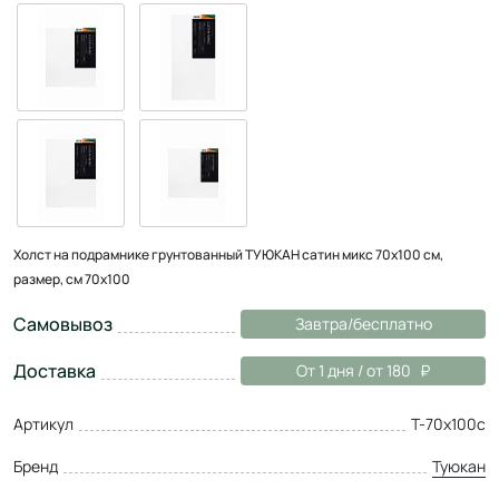
Холст на подрамнике грунтованный ТУЮКАН сатин микс 70х100 см,
размер, см 70х100
Самовывоз
Завтра/бесплатно
Доставка
От 1 дня / от 180
Артикул
Т-70х100с
Бренд
Туюкан