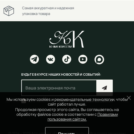
Самая аккуратная и надежная
упаковка товара
БУДЬТЕ В КУРСЕ НАШИХ НОВОСТЕЙ И СОБЫТИЙ:
Мы используем cookies и рекомендательные технологии, чтобы
Согласен(на) с
правилами пользования сайтом
сайт работал лучше.
Продолжая просмотр этого сайта, Вы соглашаетесь на
обработку файлов cookie в соответствии с
Правилами
пользования сайтом.
© 2014 - 2026 Арт-маркет «Красный Карандаш». Все права защищены
Принять