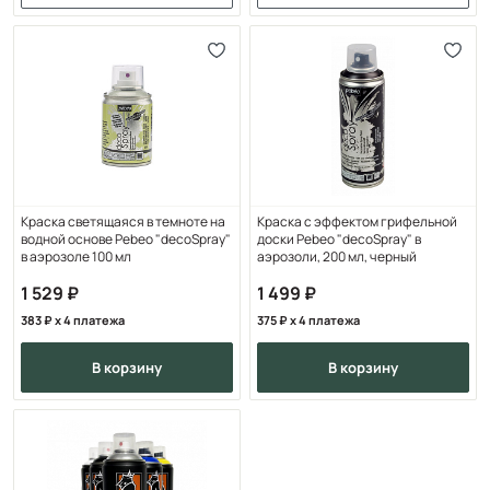
Краска светящаяся в темноте на
Краска с эффектом грифельной
водной основе Pebeo "decoSpray"
доски Pebeo "decoSpray" в
в аэрозоле 100 мл
аэрозоли, 200 мл, черный
1 529
1 499
383
x 4 платежа
375
x 4 платежа
в корзину
в корзину