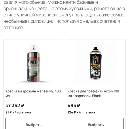
различного объема. Можно найти базовые и
оригинальные цвета. Поэтому художники, работающие в
стиле уличной живописи, смогут воплощать даже самые
необычные композиции, используя смелые сочетания
оттенков.
Краска в аэрозоле Малевичъ, 400
Краска для граффити Arton 100
мл
мл в аэрозоли, Black
от 362
495
91
x 4 платежа
124
x 4 платежа
Выбрать
Выбрать