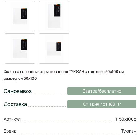
Холст на подрамнике грунтованный ТУЮКАН сатин микс 50х100 см,
размер, см 50x100
Самовывоз
Завтра/бесплатно
Доставка
От 1 дня / от 180
Артикул
Т-50х100с
Бренд
Туюкан