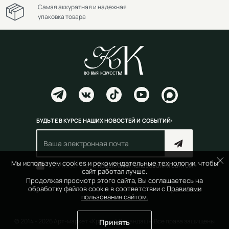
Самая аккуратная и надежная
упаковка товара
БУДЬТЕ В КУРСЕ НАШИХ НОВОСТЕЙ И СОБЫТИЙ:
Мы используем cookies и рекомендательные технологии, чтобы
Согласен(на) с
правилами пользования сайтом
сайт работал лучше.
Продолжая просмотр этого сайта, Вы соглашаетесь на
обработку файлов cookie в соответствии с
Правилами
пользования сайтом.
© 2014 - 2026 Арт-маркет «Красный Карандаш». Все права защищены
Принять