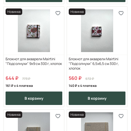
Новинка
Новинка
Блокнот для акварели Mairtini
Блокнот для акварели Mairtini
"Подсолнухи" 9х9 см 300 г, хлопок
"Подсолнухи" 6,5х6,5 см 300 г,
хлопок
644
560
773
672
161
x 4 платежа
140
x 4 платежа
в корзину
в корзину
Новинка
Новинка