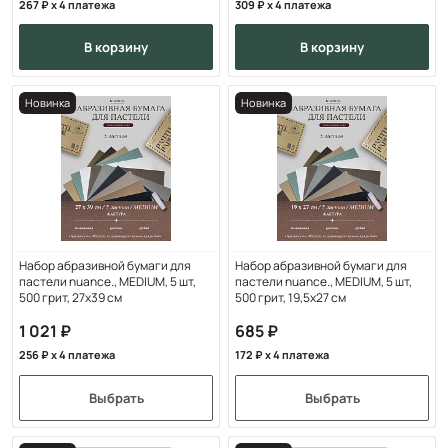
267
x 4 платежа
309
x 4 платежа
в корзину
в корзину
Новинка
Новинка
Набор абразивной бумаги для
Набор абразивной бумаги для
пастели nuance., MEDIUM, 5 шт,
пастели nuance., MEDIUM, 5 шт,
500 грит, 27х39 см
500 грит, 19,5х27 см
1 021
685
256
x 4 платежа
172
x 4 платежа
Выбрать
Выбрать