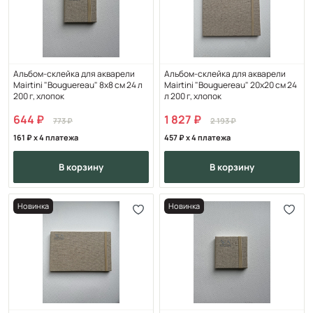
Альбом-склейка для акварели
Альбом-склейка для акварели
Mairtini "Bouguereau" 8х8 см 24 л
Mairtini "Bouguereau" 20х20 см 24
200 г, хлопок
л 200 г, хлопок
644
1 827
773
2 193
161
x 4 платежа
457
x 4 платежа
в корзину
в корзину
Новинка
Новинка