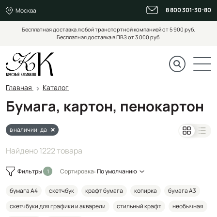
8 800 301-30-80
Москва
Бесплатная доставка любой транспортной компанией от 5 900 руб.
Бесплатная доставка в ПВЗ от 3 000 руб.
Главная
Каталог
Бумага, картон, пенокартон
в наличии: да
Найдено 1222 товара
Фильтры
Сортировка:
По умолчанию
бумага А4
скетчбук
крафт бумага
копирка
бумага А3
скетчбуки для графики и акварели
стильный крафт
необычная