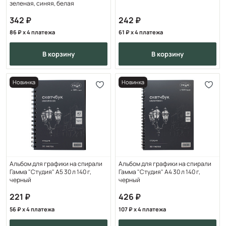
зеленая, синяя, белая
342
242
86
x 4 платежа
61
x 4 платежа
в корзину
в корзину
Новинка
Новинка
Альбом для графики на спирали
Альбом для графики на спирали
Гамма "Студия" А5 30 л 140 г,
Гамма "Студия" А4 30 л 140 г,
черный
черный
221
426
56
x 4 платежа
107
x 4 платежа