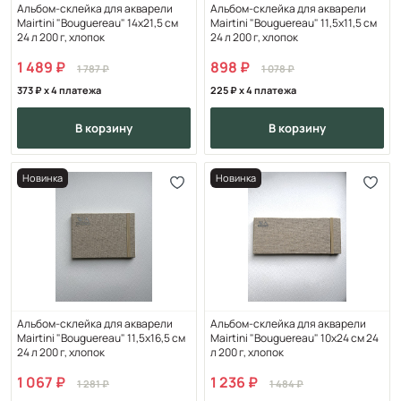
Альбом-склейка для акварели
Альбом-склейка для акварели
Mairtini "Bouguereau" 14х21,5 см
Mairtini "Bouguereau" 11,5х11,5 см
24 л 200 г, хлопок
24 л 200 г, хлопок
1 489
898
1 787
1 078
373
x 4 платежа
225
x 4 платежа
в корзину
в корзину
Новинка
Новинка
Альбом-склейка для акварели
Альбом-склейка для акварели
Mairtini "Bouguereau" 11,5х16,5 см
Mairtini "Bouguereau" 10х24 см 24
24 л 200 г, хлопок
л 200 г, хлопок
1 067
1 236
1 281
1 484