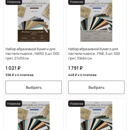
Новинка
Новинка
Набор абразивной бумаги для
Набор абразивной бумаги для
пастели nuance., HARD, 5 шт, 500
пастели nuance., FINE, 5 шт, 500
грит, 27х39 см
грит, 39х54 см
1 021
1 791
256
x 4 платежа
448
x 4 платежа
Выбрать
Выбрать
Новинка
Новинка