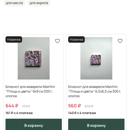
для масла
для акрила
Новинка
Новинка
Блокнот для акварели Mairtini
Блокнот для акварели Mairtini
"Птицы и цветы" 9х9 см 300 г,
"Птицы и цветы" 6,5х6,5 см 300 г,
хлопок
хлопок
644
560
773
672
161
x 4 платежа
140
x 4 платежа
в корзину
в корзину