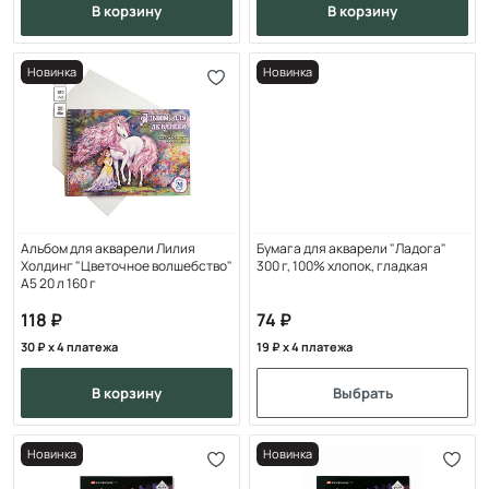
в корзину
в корзину
Новинка
Новинка
Альбом для акварели Лилия
Бумага для акварели "Ладога"
Холдинг "Цветочное волшебство"
300 г, 100% хлопок, гладкая
А5 20 л 160 г
118
74
30
x 4 платежа
19
x 4 платежа
в корзину
Выбрать
Новинка
Новинка