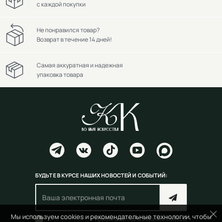
с каждой покупки
Не понравился товар?
Возврат в течение 14 дней!
Самая аккуратная и надежная
упаковка товара
БУДЬТЕ В КУРСЕ НАШИХ НОВОСТЕЙ И СОБЫТИЙ:
Мы используем cookies и рекомендательные технологии, чтобы
Согласен(на) с
правилами пользования сайтом