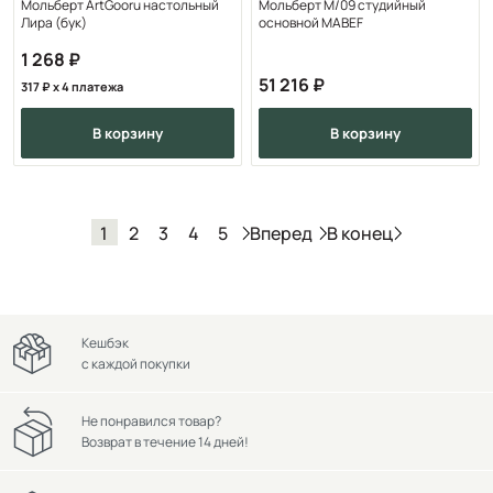
Мольберт ArtGooru настольный
Мольберт M/09 студийный
Лира (бук)
основной MABEF
1 268
51 216
317
x 4 платежа
в корзину
в корзину
Вперед
В конец
1
2
3
4
5
Кешбэк
с каждой покупки
Не понравился товар?
Возврат в течение 14 дней!