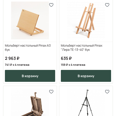
Мольберт настольный Pinax А3
Мольберт настольный Pinax
бук
"Лира TE-13-40" бук
2 963
635
741
x 4 платежа
159
x 4 платежа
в корзину
в корзину