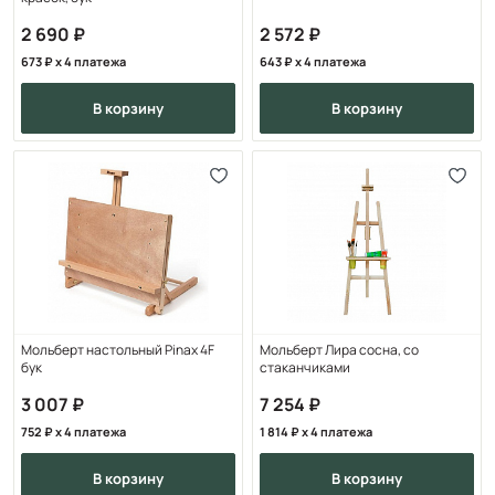
2 690
2 572
673
x 4 платежа
643
x 4 платежа
в корзину
в корзину
Мольберт настольный Pinax 4F
Мольберт Лира сосна, со
бук
стаканчиками
3 007
7 254
752
x 4 платежа
1 814
x 4 платежа
в корзину
в корзину