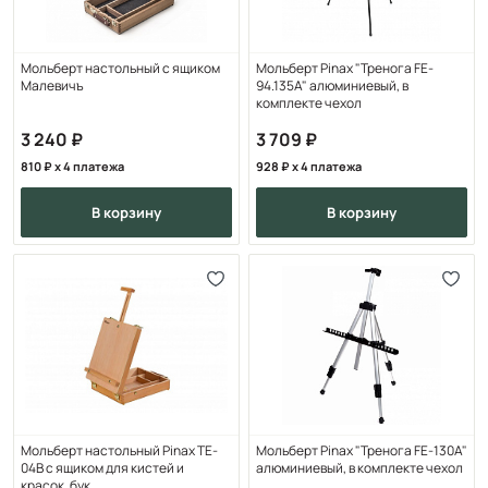
Мольберт настольный с ящиком
Мольберт Pinax "Тренога FE-
Малевичъ
94.135A" алюминиевый, в
комплекте чехол
3 240
3 709
810
x 4 платежа
928
x 4 платежа
в корзину
в корзину
Мольберт настольный Pinax TE-
Мольберт Pinax "Тренога FE-130A"
04B с ящиком для кистей и
алюминиевый, в комплекте чехол
красок, бук