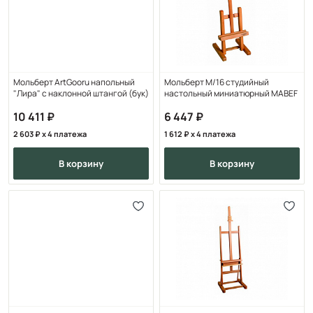
Мольберт ArtGooru напольный
Мольберт M/16 студийный
"Лира" с наклонной штангой (бук)
настольный миниатюрный MABEF
10 411
6 447
2 603
x 4 платежа
1 612
x 4 платежа
в корзину
в корзину