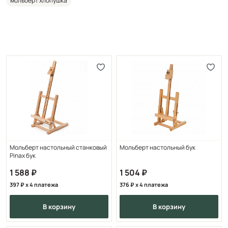
мольберт хлопушка
Мольберт настольный станковый
Мольберт настольный бук
Pinax бук
1 588
1 504
397
x 4 платежа
376
x 4 платежа
в корзину
в корзину