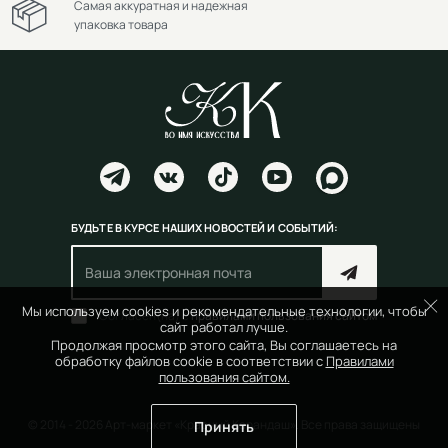
Самая аккуратная и надежная
упаковка товара
БУДЬТЕ В КУРСЕ НАШИХ НОВОСТЕЙ И СОБЫТИЙ:
Мы используем cookies и рекомендательные технологии, чтобы
Согласен(на) с
правилами пользования сайтом
сайт работал лучше.
Продолжая просмотр этого сайта, Вы соглашаетесь на
обработку файлов cookie в соответствии с
Правилами
пользования сайтом.
© 2014 - 2026 Арт-маркет «Красный Карандаш». Все права защищены
Принять