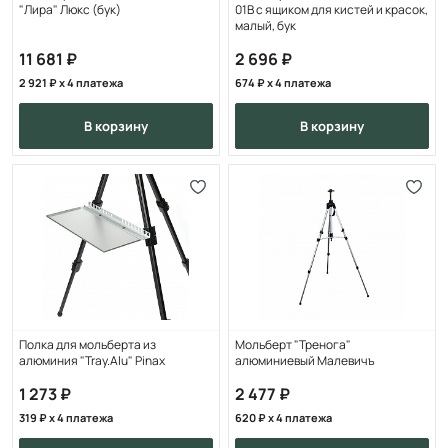
"Лира" Люкс (бук)
01B с ящиком для кистей и красок,
малый, бук
11 681
2 696
2 921
x 4 платежа
674
x 4 платежа
в корзину
в корзину
Полка для мольберта из
Мольберт "Тренога"
алюминия "Tray.Alu" Pinax
алюминиевый Малевичъ
1 273
2 477
319
x 4 платежа
620
x 4 платежа