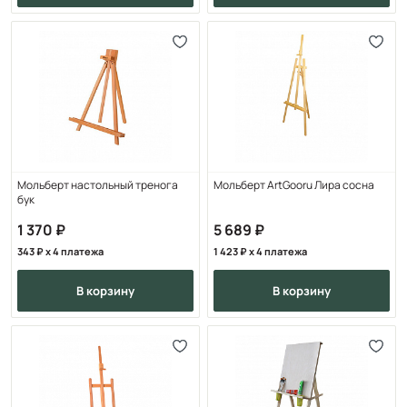
Мольберт настольный тренога
Мольберт ArtGooru Лира сосна
бук
1 370
5 689
343
x 4 платежа
1 423
x 4 платежа
в корзину
в корзину