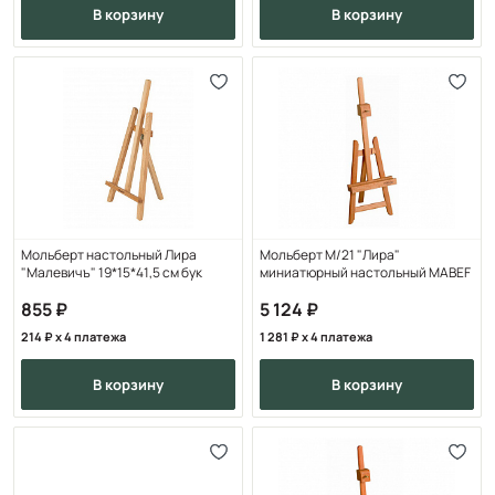
в корзину
в корзину
Мольберт настольный Лира
Мольберт M/21 "Лира"
"Малевичъ" 19*15*41,5 см бук
миниатюрный настольный MABEF
855
5 124
214
x 4 платежа
1 281
x 4 платежа
в корзину
в корзину