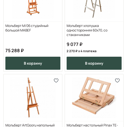
Мольберт M/06 cтудийный
Мольберт хлопушка
большой MABEF
односторонняя 60х70, со
стаканчиками
9 077
75 288
2 270
x 4 платежа
в корзину
в корзину
Мольберт ArtGooru напольный
Мольберт настольный Pinax TE-