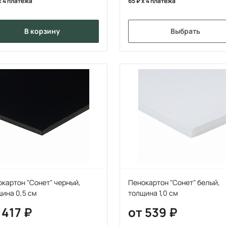
x 4 платежа
65
x 4 платежа
в корзину
Выбрать
картон "Сонет" черный,
Пенокартон "Сонет" белый,
ина 0,5 см
толщина 1,0 см
 417
от 539