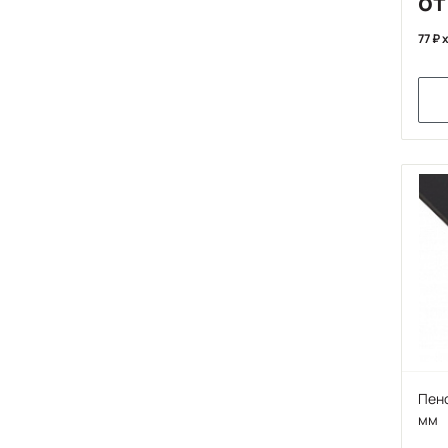
от
77
x
Пено
мм