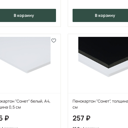
в корзину
в корзину
картон "Сонет" белый, А4,
Пенокартон "Сонет", толщина
ина 0,5 см
см
6
257