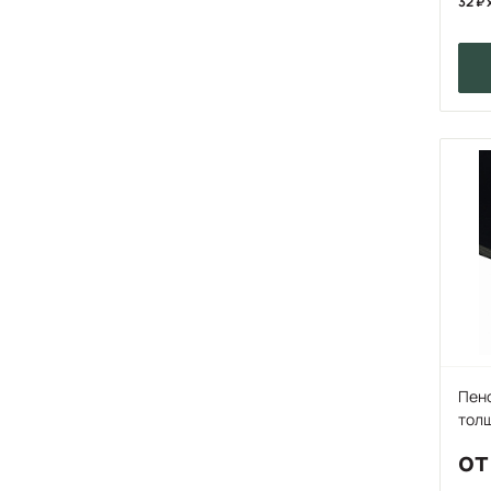
32
Пено
толщ
от