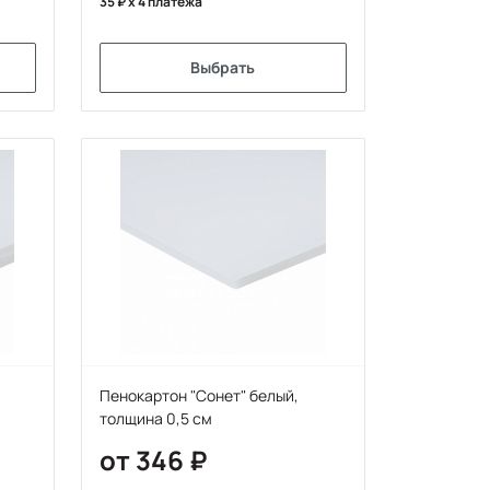
35
x 4 платежа
Выбрать
Пенокартон "Сонет" белый,
толщина 0,5 см
от 346