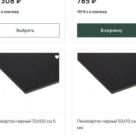
 308
785
 4 платежа
197
x 4 платежа
Выбрать
в корзину
картон черный 70х100 см 5
Пенокартон черный 50х70 см
мм