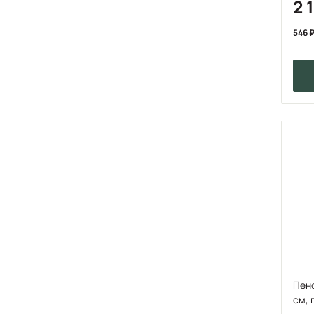
2 
546
Пено
см,