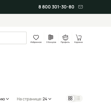
8 800 301-30-80
Избранное
0 бонусов
Профиль
Корзина
нию
На странице:
24