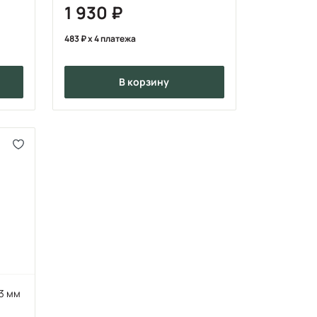
1 930
483
x 4 платежа
в корзину
3 мм