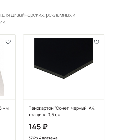
 для дизайнерских, рекламных и
ии.
5 мм
Пенокартон "Сонет" черный, А4,
толщина 0,5 см
145
37
x 4 платежа