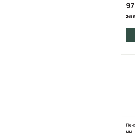
9
245
Пено
мм