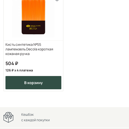
Кисть синтетика №55
лампемзель Decola короткая
кожаная ручка
504
126
x 4 платежа
в корзину
Кешбэк
с каждой покупки