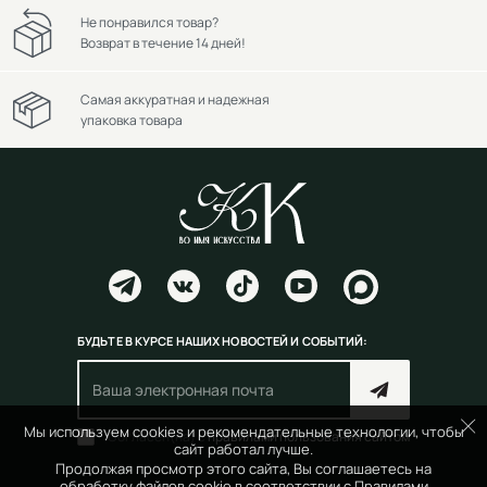
Не понравился товар?
Возврат в течение 14 дней!
Самая аккуратная и надежная
упаковка товара
БУДЬТЕ В КУРСЕ НАШИХ НОВОСТЕЙ И СОБЫТИЙ:
Мы используем cookies и рекомендательные технологии, чтобы
Согласен(на) с
правилами пользования сайтом
сайт работал лучше.
Продолжая просмотр этого сайта, Вы соглашаетесь на
обработку файлов cookie в соответствии с
Правилами