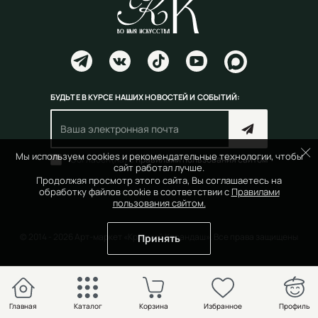
БУДЬТЕ В КУРСЕ НАШИХ НОВОСТЕЙ И СОБЫТИЙ:
Мы используем cookies и рекомендательные технологии, чтобы
Согласен(на) с
правилами пользования сайтом
сайт работал лучше.
Продолжая просмотр этого сайта, Вы соглашаетесь на
обработку файлов cookie в соответствии с
Правилами
пользования сайтом.
© 2014 - 2026 Арт-маркет «Красный Карандаш». Все права защищены
Принять
Главная
Каталог
Корзина
Избранное
Профиль