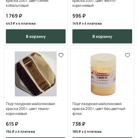
краска 200 г, цвет синий
краска 200 г, цвет желто-
кобальтовый
коричневый
1 769
596
443
x 4 платежа
149
x 4 платежа
в корзину
в корзину
Подглазурная майоликовая
Подглазурная майоликовая
краска 200 г, цвет темно-
краска 200 г, цвет бесцветный
коричневый
флюс
615
738
154
x 4 платежа
185
x 4 платежа