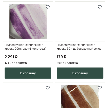
Подглазурная майоликовая
Подглазурная майоликовая
краска 200 г, цвет фиолетовый
краска 50 г, цв бесцветный флюс
2 291
179
573
x 4 платежа
45
x 4 платежа
в корзину
в корзину