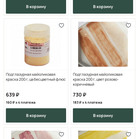
в корзину
в корзину
Подглазурная майоликовая
Подглазурная майоликовая
краска 200 г, цв бесцветный флюс
краска 200 г, цвет розово-
коричневый
639
730
160
x 4 платежа
183
x 4 платежа
в корзину
в корзину