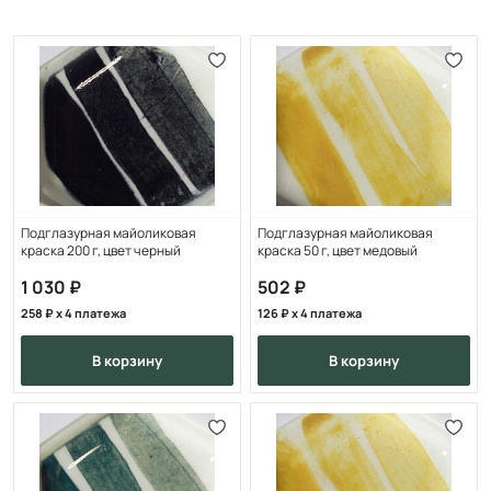
Подглазурная майоликовая
Подглазурная майоликовая
краска 200 г, цвет черный
краска 50 г, цвет медовый
1 030
502
258
x 4 платежа
126
x 4 платежа
в корзину
в корзину