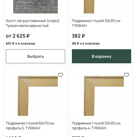
Холст негрунтованный (отрез)
Подрамник глухой 30х35 см
Туюкан мелкозернистый
ТУЮКАН
от 2 625
382
657
x 4 платежа
96
x 4 платежа
Выбрать
в корзину
Подрамник глухой 60x70 см,
Подрамник глухой 20x30 см,
профиль 5, ТУЮКАН
профиль 4, ТУЮКАН