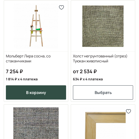
Мольберт Лира сосна, со
Холст негрунтованный (отрез)
стаканчиками
Туюкан живописный
7 254
от 2 534
1 814
x 4 платежа
634
x 4 платежа
в корзину
Выбрать