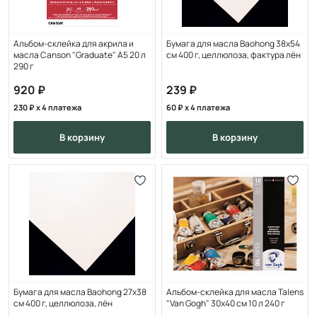
Альбом-склейка для акрила и
Бумага для масла Baohong 38х54
масла Canson "Graduate" A5 20 л
см 400 г, целлюлоза, фактура лён
290 г
920
239
230
x 4 платежа
60
x 4 платежа
в корзину
в корзину
Бумага для масла Baohong 27х38
Альбом-склейка для масла Talens
см 400 г, целлюлоза, лён
"Van Gogh" 30х40 см 10 л 240 г