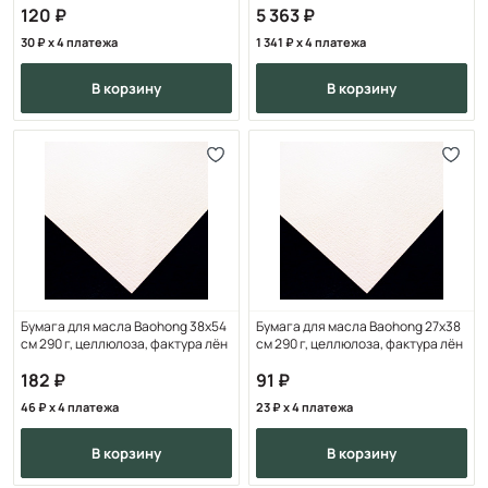
120
5 363
30
x 4 платежа
1 341
x 4 платежа
в корзину
в корзину
Бумага для масла Baohong 38х54
Бумага для масла Baohong 27х38
см 290 г, целлюлоза, фактура лён
см 290 г, целлюлоза, фактура лён
182
91
46
x 4 платежа
23
x 4 платежа
в корзину
в корзину