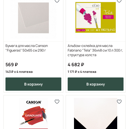
Бумага для масла Canson
Альбом-склейка для масла
"Figueras" 50x65 см 290 г
Fabriano "Tela" 36x48 см 10 л 300 г,
структура холста
569
4 682
143
x 4 платежа
1 171
x 4 платежа
в корзину
в корзину