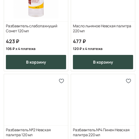
Разбавитель слабопахнущий
Масло льняное Невская палитра
Сонет 120 мл
220 мл
423
477
106
x 4 платежа
120
x 4 платежа
в корзину
в корзину
Разбавитель №2 Невская
Разбавитель №4 Пинен Невская
палитра 120 мл
палитра 220 мл