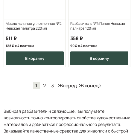
Масло льняное уплотненное №2
Разбавитель №4 Пинен Невская
Невская палитра 220 мл
палитра 120 мл
511
358
128
x 4 платежа
90
x 4 платежа
в корзину
в корзину
Вперед
В конец
1
2
3
Выбирая разбавители и связующие , вы получаете
возможность точно контролировать свойства художественных
материалов и добиваться профессионального результата.
Заказывайте качественные средства для живописи с быстрой