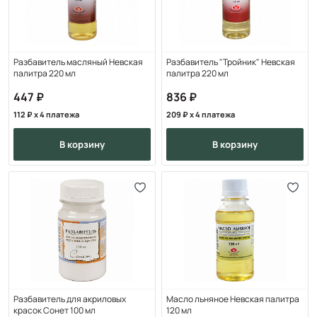
Разбавитель масляный Невская
Разбавитель "Тройник" Невская
палитра 220 мл
палитра 220 мл
447
836
112
x 4 платежа
209
x 4 платежа
в корзину
в корзину
Разбавитель для акриловых
Масло льняное Невская палитра
красок Сонет 100 мл
120 мл