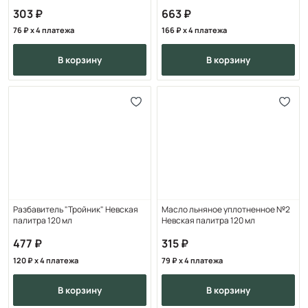
303
663
76
x 4 платежа
166
x 4 платежа
в корзину
в корзину
Разбавитель "Тройник" Невская
Масло льняное уплотненное №2
палитра 120 мл
Невская палитра 120 мл
477
315
120
x 4 платежа
79
x 4 платежа
в корзину
в корзину