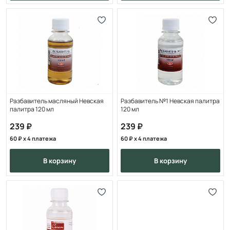
Разбавитель масляный Невская
Разбавитель №1 Невская палитра
палитра 120 мл
120 мл
239
239
60
x 4 платежа
60
x 4 платежа
в корзину
в корзину