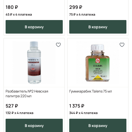
180
299
45
x 4 платежа
75
x 4 платежа
в корзину
в корзину
Разбавитель №2 Невская
Гуммиарабик Talens 75 мл
палитра 220 мл
527
1 375
132
x 4 платежа
344
x 4 платежа
в корзину
в корзину