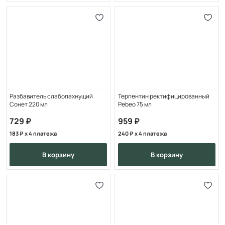
Разбавитель слабопахнущий
Терпентин ректифицированный
Сонет 220 мл
Pebeo 75 мл
729
959
183
x 4 платежа
240
x 4 платежа
в корзину
в корзину