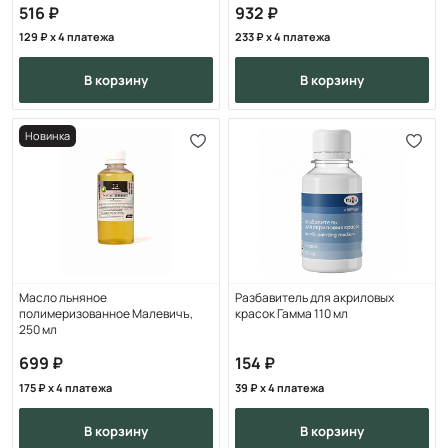
516
932
129
x 4 платежа
233
x 4 платежа
в корзину
в корзину
Новинка
Масло льняное
Разбавитель для акриловых
полимеризованное Малевичъ,
красок Гамма 110 мл
250 мл
699
154
175
x 4 платежа
39
x 4 платежа
в корзину
в корзину