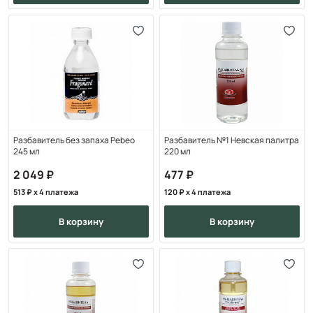
Разбавитель без запаха Pebeo
Разбавитель №1 Невская палитра
245 мл
220 мл
2 049
477
513
x 4 платежа
120
x 4 платежа
в корзину
в корзину