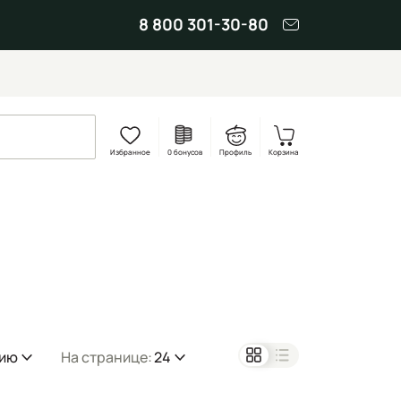
8 800 301-30-80
Избранное
0 бонусов
Профиль
Корзина
нию
На странице:
24