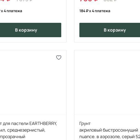
x 4 платежа
184
x 4 платежа
в корзину
в корзину
т для пастели EARTHBERRY,
Грунт
мл, среднезернистый,
акриловый быстросохнущий
упрозрачный
nuance. в аэрозоле, серый 5