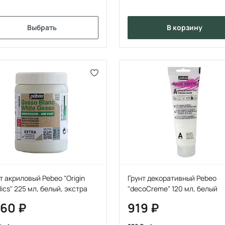
Выбрать
в корзину
т акриловый Pebeo "Origin
Грунт декоративный Pebeo
lics" 225 мл, белый, экстра
"decoCreme" 120 мл, белый
360
919