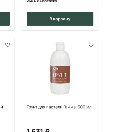
230
x 4 платежа
в корзину
ли
Грунт для пастели Гамма, 500 мл
1 631