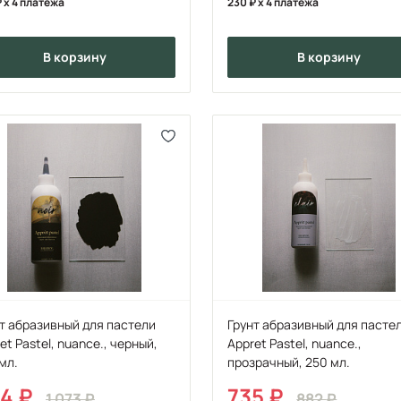
x 4 платежа
230
x 4 платежа
в корзину
в корзину
т абразивный для пастели
Грунт абразивный для пасте
et Pastel, nuance., черный,
Appret Pastel, nuance.,
мл.
прозрачный, 250 мл.
94
735
1 073
882