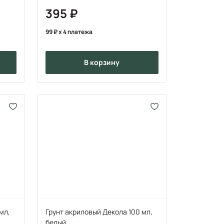
395
99
x 4 платежа
в корзину
мл,
Грунт акриловый Декола 100 мл,
белый