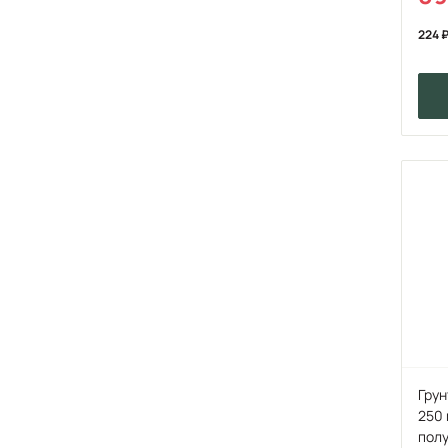
224
Грун
250 
пол