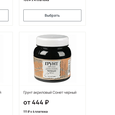
Выбрать
й
Грунт акриловый Сонет черный
от 444
111
x 4 платежа