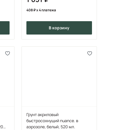
408
x 4 платежа
в корзину
Грунт акриловый
быстросохнущий nuance. в
20
аэрозоле, белый, 520 мл.