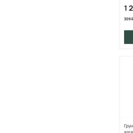
1 
309
Грун
адг