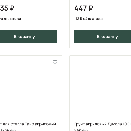
мл.
235
447
x 4 платежа
112
x 4 платежа
в корзину
в корзину
т для стекла Таир акриловый
Грунт акриловый Декола 100 
езионный
черный