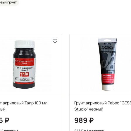
вый грунт
т акриловый Таир 100 мл
Грунт акриловый Pebeo "GES
ный
Studio" черный
5
989
 4 платежа
248
x 4 платежа