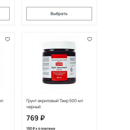
Выбрать
мл
Грунт акриловый Таир 500 мл
черный
769
193
x 4 платежа