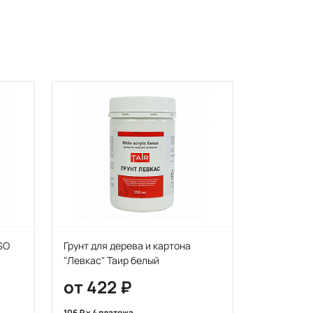
SO
Грунт для дерева и картона
"Левкас" Таир белый
от 422
106
x 4 платежа