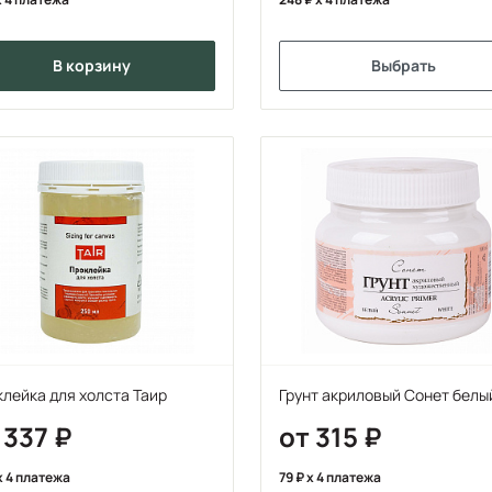
в корзину
Выбрать
лейка для холста Таир
Грунт акриловый Сонет белы
 337
от 315
x 4 платежа
79
x 4 платежа