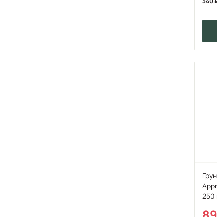
340
Грун
Appr
250 
8