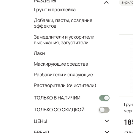
РАЗДЕЛЫ
акрило
Грунт и проклейка
Добавки, пасты, создание
эффектов
Замедлители и ускорители
высыхания, загустители
Лаки
Маскирующие средства
Разбавители и связующие
Растворители (очистители)
ТОЛЬКО В НАЛИЧИИ
Грун
ТОЛЬКО СО СКИДКОЙ
чер
18
ЦЕНЫ
БРЕНД
47
x