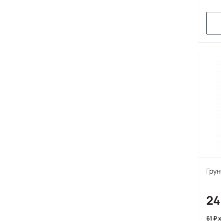
Грун
2
61
x