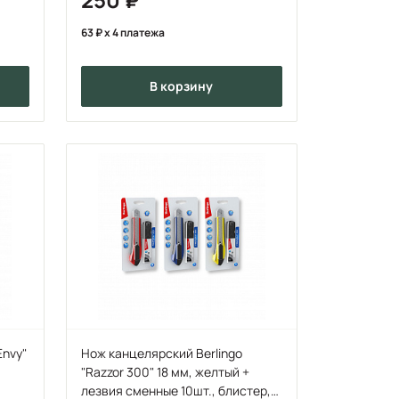
63
x 4 платежа
в корзину
Envy"
Нож канцелярский Berlingo
"Razzor 300" 18 мм, желтый +
лезвия сменные 10шт., блистер,