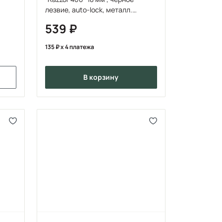
лезвие, auto-lock, металл.
направл., европодве
539
135
x 4 платежа
в корзину