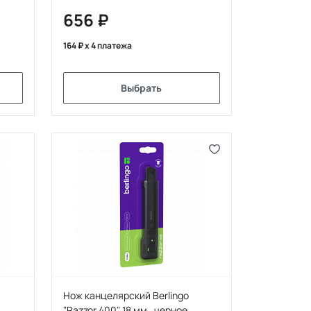
европодвес
656
164
x 4 платежа
Выбрать
Нож канцелярский Berlingo
,
"Razzor 400" 18 мм , черное