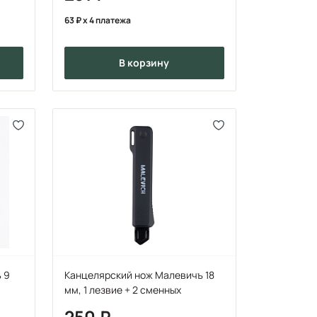
63
x 4 платежа
в корзину
 9
Канцелярский нож Малевичъ 18
мм, 1 лезвие + 2 сменных
250