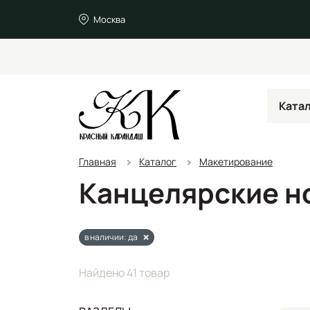
Москва
Ката
Главная
Каталог
Макетирование
Канцелярские н
в наличии: да
Найдено 41 товар