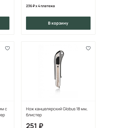
236
x 4 платежа
в корзину
мм с
Нож канцелярский Globus 18 мм,
тер
блистер
251