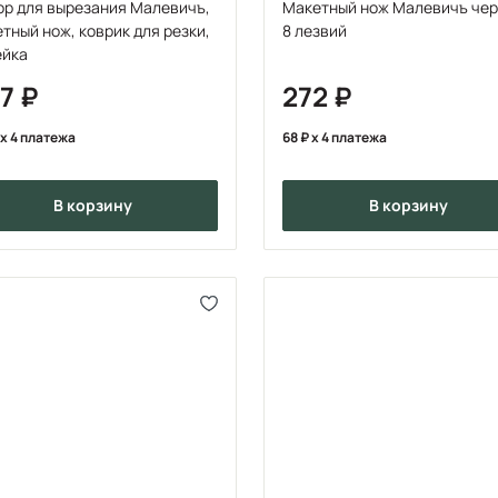
ор для вырезания Малевичъ,
Макетный нож Малевичъ чер
тный нож, коврик для резки,
8 лезвий
ейка
67
272
x 4 платежа
68
x 4 платежа
в корзину
в корзину