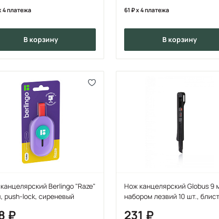
x 4 платежа
61
x 4 платежа
в корзину
в корзину
канцелярский Berlingo "Raze"
Нож канцелярский Globus 9 
, push-lock, сиреневый
набором лезвий 10 шт., блис
68
231