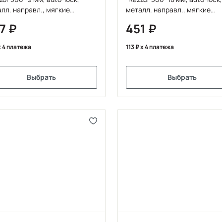
лл. направл., мягкие
металл. направл., мягкие
авки
вставки
87
451
 4 платежа
113
x 4 платежа
Выбрать
Выбрать