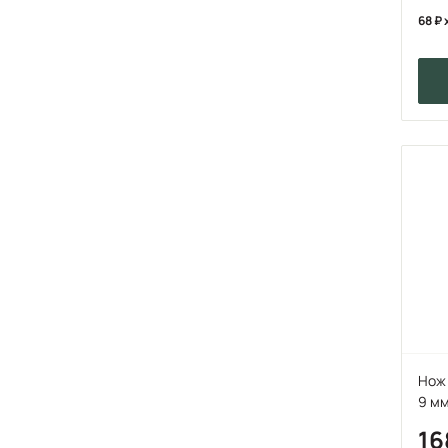
68
Нож 
9 мм
1