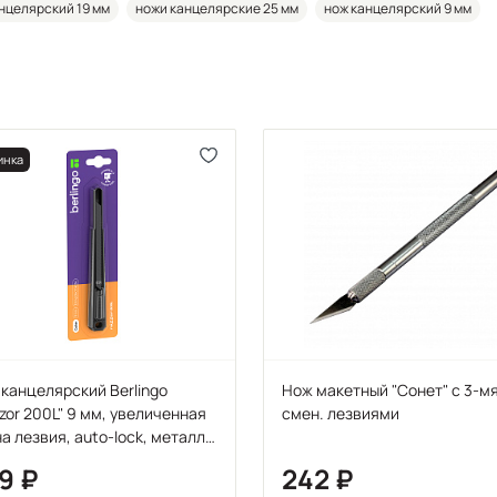
нцелярский 19 мм
ножи канцелярские 25 мм
нож канцелярский 9 мм
инка
канцелярский Berlingo
Нож макетный "Сонет" с 3-м
zor 200L" 9 мм, увеличенная
смен. лезвиями
а лезвия, auto-lock, металл.
авл.,
69
242