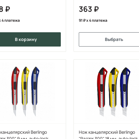
68
363
x 4 платежа
91
x 4 платежа
в корзину
Выбрать
канцелярский Berlingo
Нож канцелярский Berlingo
zor 300" 9 мм, auto-lock,
"Razzor 300" 18 мм, auto-lock