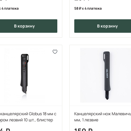
x 4 платежа
58
x 4 платежа
в корзину
в корзину
канцелярский Globus 18 мм с
Канцелярский нож Малевичъ
ром лезвий 10 шт., блистер
мм, 1 лезвие
54
150