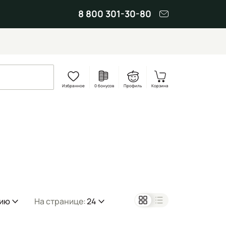
8 800 301-30-80
Избранное
0 бонусов
Профиль
Корзина
нию
На странице:
24