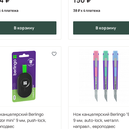
x 4 платежа
38
x 4 платежа
в корзину
в корзину
канцелярский Berlingo
Нож канцелярский Berlingo "
zor mini" 9 мм, push-lock,
9 мм, auto-lock, металл.
оподвес
направл., европодвес