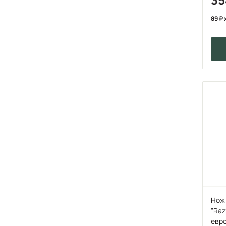
89
Нож 
"Raz
евр