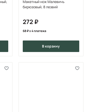
ный,
Макетный нож Малевичъ
бирюзовый, 8 лезвий
272
68
x 4 платежа
в корзину