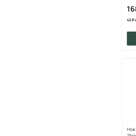
1
42
Нож 
"Raz