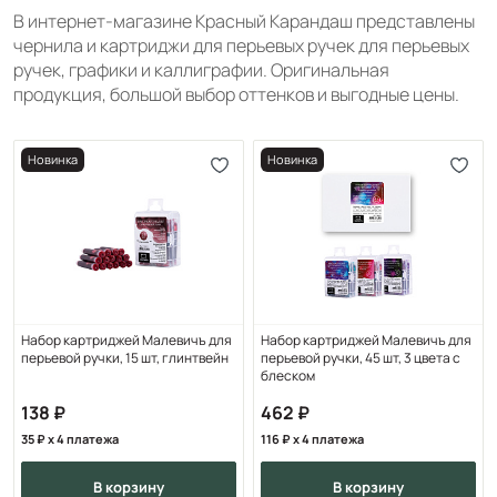
В интернет-магазине Красный Карандаш представлены
чернила и картриджи для перьевых ручек для перьевых
ручек, графики и каллиграфии. Оригинальная
продукция, большой выбор оттенков и выгодные цены.
Новинка
Новинка
Набор картриджей Малевичъ для
Набор картриджей Малевичъ для
перьевой ручки, 15 шт, глинтвейн
перьевой ручки, 45 шт, 3 цвета с
блеском
138
462
35
x 4 платежа
116
x 4 платежа
в корзину
в корзину