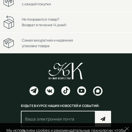
с каждой покупки
Не понравился товар?
Возврат в течение 14 дней!
Самая аккуратная и надежная
упаковка товара
БУДЬТЕ В КУРСЕ НАШИХ НОВОСТЕЙ И СОБЫТИЙ:
Мы используем cookies и рекомендательные технологии, чтобы
Согласен(на) с
правилами пользования сайтом