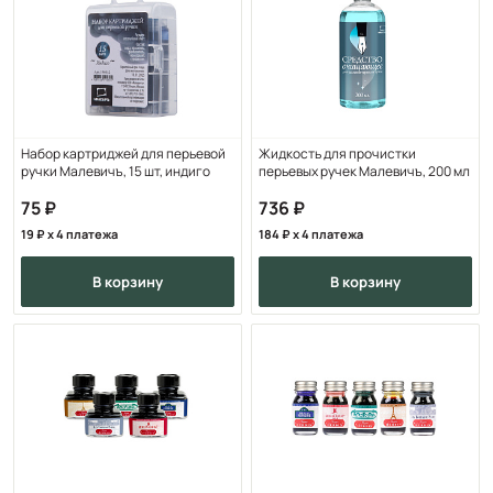
Набор картриджей для перьевой
Жидкость для прочистки
ручки Малевичъ, 15 шт, индиго
перьевых ручек Малевичъ, 200 мл
75
736
19
x 4 платежа
184
x 4 платежа
в корзину
в корзину