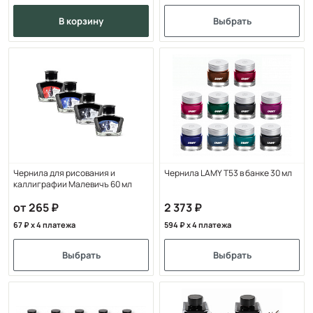
в корзину
Выбрать
Чернила для рисования и
Чернила LAMY Т53 в банке 30 мл
каллиграфии Малевичъ 60 мл
от 265
2 373
67
x 4 платежа
594
x 4 платежа
Выбрать
Выбрать