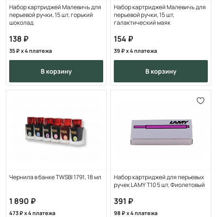
Набор картриджей Малевичъ для
Набор картриджей Малевичъ для
перьевой ручки, 15 шт, горький
перьевой ручки, 15 шт,
шоколад
галактический маяк
138
154
35
x 4 платежа
39
x 4 платежа
в корзину
в корзину
Чернила в банке TWSBI 1791, 18 мл
Набор картриджей для перьевых
ручек LAMY T10 5 шт, Фиолетовый
1 890
391
473
x 4 платежа
98
x 4 платежа