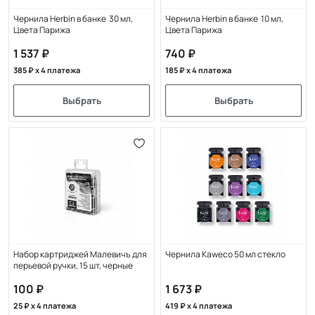
Чернила Herbin в банке 30 мл,
Чернила Herbin в банке 10 мл,
Цвета Парижа
Цвета Парижа
1 537
740
385
x 4 платежа
185
x 4 платежа
Выбрать
Выбрать
Набор картриджей Малевичъ для
Чернила Kaweco 50 мл стекло
перьевой ручки, 15 шт, черные
100
1 673
25
x 4 платежа
419
x 4 платежа