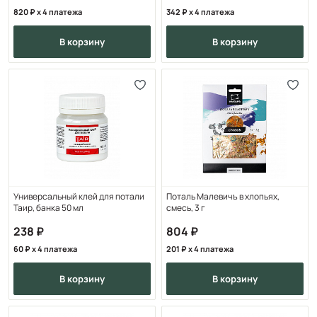
820
x 4 платежа
342
x 4 платежа
в корзину
в корзину
Универсальный клей для потали
Поталь Малевичъ в хлопьях,
Таир, банка 50 мл
смесь, 3 г
238
804
60
x 4 платежа
201
x 4 платежа
в корзину
в корзину