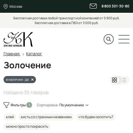
8 800 301-30-80
Москва
Бесплатная доставка любой транспортной компанией от 5 900 руб.
Бесплатная доставка в ПВЗ от 3 000 руб.
Главная
Каталог
Золочение
в наличии: да
Найдено 35 товаров
Фильтры
Сортировка:
По умолчанию
клей
кисть со странным названием
что будем золотить?
можно просто покрасить