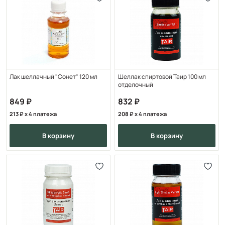
Лак шеллачный "Сонет" 120 мл
Шеллак спиртовой Таир 100 мл
отделочный
849
832
213
x 4 платежа
208
x 4 платежа
в корзину
в корзину