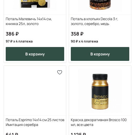
Поталь Малевичъ 14х14 см,
Поталь в хлопьях Decola 3 г,
книжка 25л, золото
золото, серебро, медь
386
358
97
x 4 платежа
90
x 4 платежа
в корзину
в корзину
Поталь Esprimo 14х14 см 25 листов
Краска декоративная Brosco 100
Имитация серебра
мл, все цвета
641
1 125