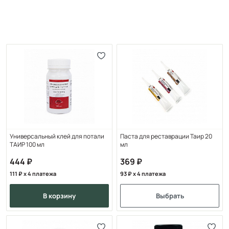
Универсальный клей для потали
Паста для реставрации Таир 20
ТАИР 100 мл
мл
444
369
111
x 4 платежа
93
x 4 платежа
в корзину
Выбрать