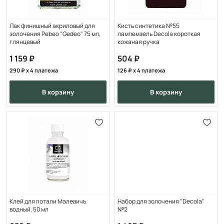
Лак финишный акриловый для
Кисть синтетика №55
золочения Pebeo "Gedeo" 75 мл,
лампемзель Decola короткая
глянцевый
кожаная ручка
1 159
504
290
x 4 платежа
126
x 4 платежа
в корзину
в корзину
Клей для потали Малевичъ
Набор для золочения "Decola"
водный, 50 мл
№2