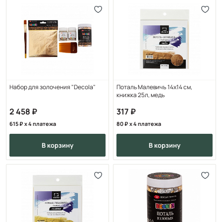
Набор для золочения "Decola"
Поталь Малевичъ 14х14 см,
книжка 25л, медь
2 458
317
615
x 4 платежа
80
x 4 платежа
в корзину
в корзину