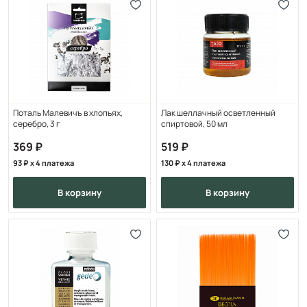
Поталь Малевичъ в хлопьях,
Лак шеллачный осветленный
серебро, 3 г
спиртовой, 50 мл
369
519
93
x 4 платежа
130
x 4 платежа
в корзину
в корзину