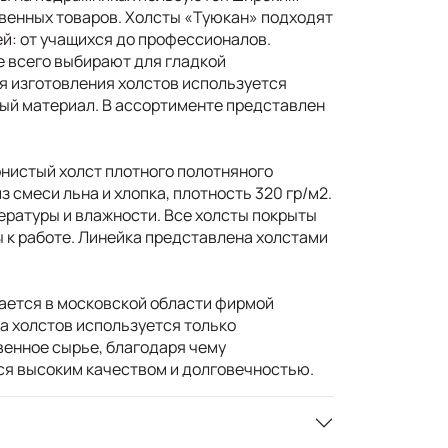
венных товаров. Холсты «Туюкан» подходят
ей: от учащихся до профессионалов.
 всего выбирают для гладкой
я изготовления холстов используется
ый материал. В ассортименте представлен
нистый холст плотного полотняного
з смеси льна и хлопка, плотность 320 гр/м2.
ературы и влажности. Все холсты покрыты
ы к работе. Линейка представлена холстами
ается в московской области фирмой
а холстов используется только
енное сырье, благодаря чему
ся высоким качеством и долговечностью.