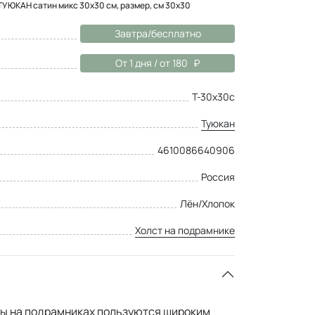
ТУЮКАН сатин микс 30х30 см, размер, см 30x30
Завтра/бесплатно
От 1 дня / от 180
Т-30х30с
Туюкан
4610086640906
Россия
Лён/Хлопок
Холст на подрамнике
ы на подрамниках пользуются широким