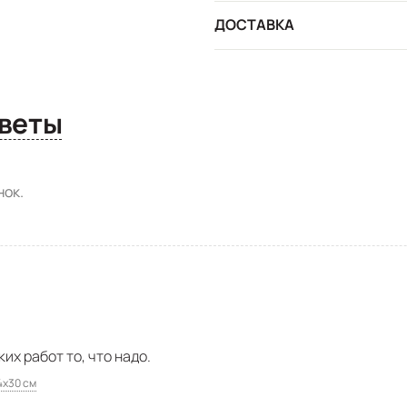
ДОСТАВКА
сы и ответы
ок.
их работ то, что надо.
4х30 см