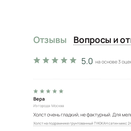
Отзывы
Вопро
5.0
на основе
3
оцен
Вера
Из города
Москва
Холст очень гладкий, не фактурный. Для мелк
Холст на подрамнике грунтованный ТУЮКАН сатин микс 2