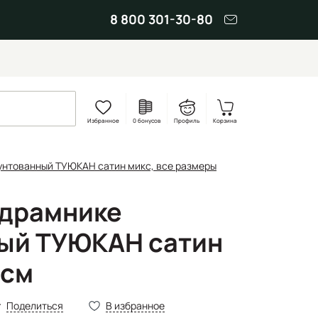
8 800 301-30-80
Избранное
0 бонусов
Профиль
Корзина
унтованный ТУЮКАН сатин микс, все размеры
одрамнике
ый ТУЮКАН сатин
 см
Поделиться
В избранное