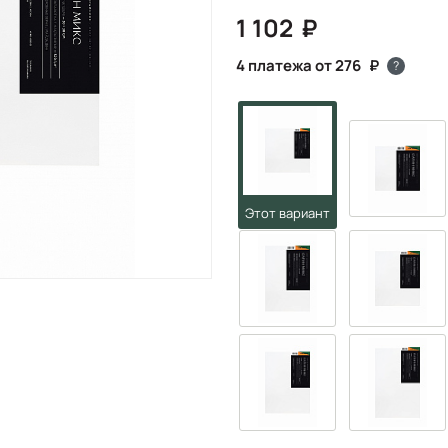
1 102
4 платежа от 276
?