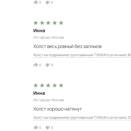
0
0
Инна
Из города
Москва
Холст весь ровный без заломов
Холст на подрамнике грунтованный ТУЮКАН сатин микс 8
0
0
Инна
Из города
Москва
Холст хорошо натянут
Холст на подрамнике грунтованный ТУЮКАН сатин микс 5
0
0