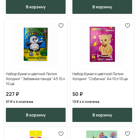
в корзину
в корзину
Набор бумаги цветной Лилия
Набор бумаги цветной Лилия
Холдинг "Забавная панда" А3 10 л
Холдинг "Собачка" А4 10 л 10 цв
10 цв
227
50
57
x 4 платежа
13
x 4 платежа
в корзину
в корзину