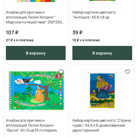
Альбом для оригами и
Набор картона цветного
аппликации Лилия Холдинг "
"Антошка" А5 8 л 8 цв
Морское путешествие" 250*250
мм 8 цв
107
39
27
x 4 платежа
10
x 4 платежа
в корзину
в корзину
Альбом для оригами и
Набор картона цветного "Страна
аппликаций Лилия Холдинг
чудес" А4 6 л 6 цв мелованный
"Басня" А5 10 цв 30 л спираль
двухсторонний