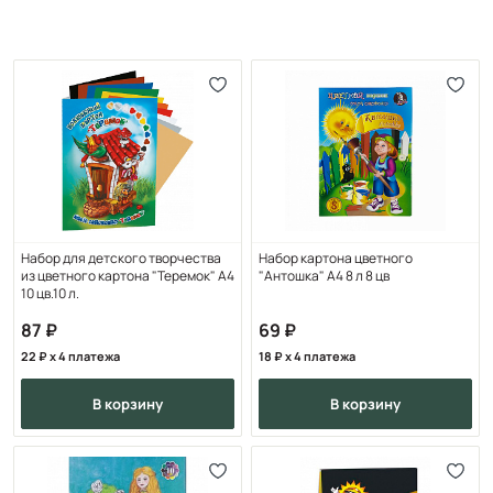
Набор для детского творчества
Набор картона цветного
из цветного картона "Теремок" А4
"Антошка" А4 8 л 8 цв
10 цв.10 л.
87
69
22
x 4 платежа
18
x 4 платежа
в корзину
в корзину