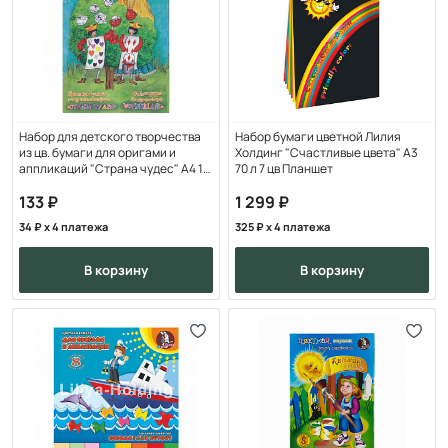
Набор для детского творчества
Набор бумаги цветной Лилия
из цв. бумаги для оригами и
Холдинг "Счастливые цвета" А3
аппликаций "Страна чудес" А4 10
70 л 7 цв Планшет
цв. 10 л
133
1 299
34
x 4 платежа
325
x 4 платежа
в корзину
в корзину