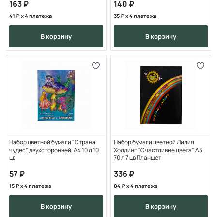
163
140
41
x 4 платежа
35
x 4 платежа
в корзину
в корзину
Набор цветной бумаги "Страна
Набор бумаги цветной Лилия
чудес" двухсторонней, А4 10 л 10
Холдинг "Счастливые цвета" А5
цв
70 л 7 цв Планшет
57
336
15
x 4 платежа
84
x 4 платежа
в корзину
в корзину