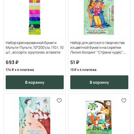
Набор крепированной бумаги
Набор для детского творчества
Мульти-Пульти, 10*200 см, 110 г, 10
из цветной бумаги на скрепке
шт., ассорти, в рулонах, в пакете
Лилия Холдинг "Страна чудес"
(Шляпник) А4
693
51
174
x 4 платежа
13
x 4 платежа
в корзину
в корзину