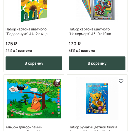
Набор картона цветного
Набор картона цветного
"Подсолнухи" А4 12 л 4 цв
"Натюрморт" А3 10 л 10 цв
175
170
44
x 4 платежа
43
x 4 платежа
в корзину
в корзину
Альбом для оригами и
Набор бумаги цветной Лилия