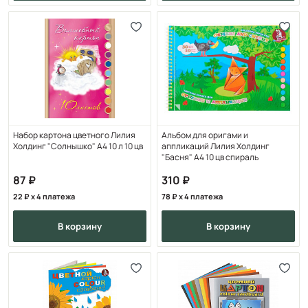
Набор картона цветного Лилия
Альбом для оригами и
Холдинг "Солнышко" А4 10 л 10 цв
аппликаций Лилия Холдинг
"Басня" А4 10 цв спираль
87
310
22
x 4 платежа
78
x 4 платежа
в корзину
в корзину