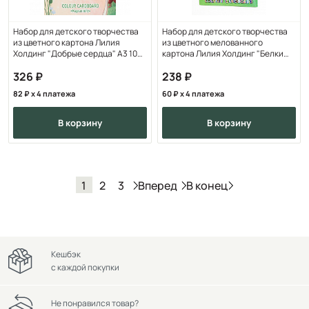
Набор для детского творчества
Набор для детского творчества
из цветного картона Лилия
из цветного мелованного
Холдинг "Добрые сердца" А3 10
картона Лилия Холдинг "Белки
цв 10 л
работают" 205х284
326
238
82
x 4 платежа
60
x 4 платежа
в корзину
в корзину
Вперед
В конец
1
2
3
Кешбэк
с каждой покупки
Не понравился товар?