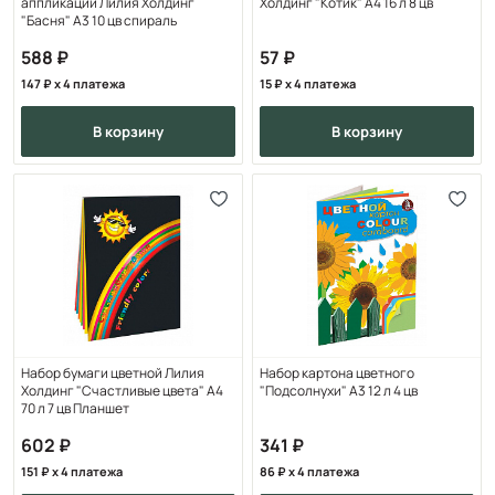
аппликации Лилия Холдинг
Холдинг "Котик" А4 16 л 8 цв
"Басня" А3 10 цв спираль
588
57
147
x 4 платежа
15
x 4 платежа
в корзину
в корзину
Набор бумаги цветной Лилия
Набор картона цветного
Холдинг "Счастливые цвета" А4
"Подсолнухи" А3 12 л 4 цв
70 л 7 цв Планшет
602
341
151
x 4 платежа
86
x 4 платежа