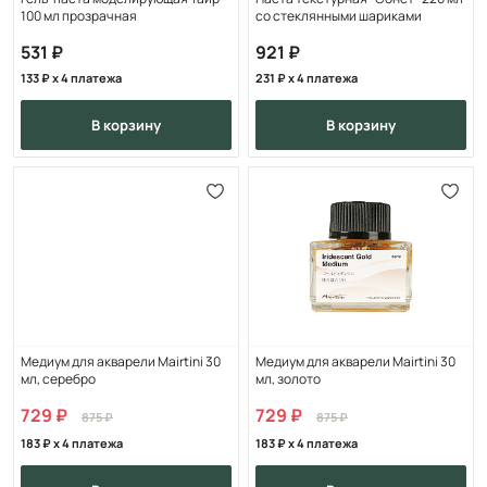
100 мл прозрачная
со стеклянными шариками
531
921
133
x 4 платежа
231
x 4 платежа
в корзину
в корзину
Медиум для акварели Mairtini 30
Медиум для акварели Mairtini 30
мл, серебро
мл, золото
729
729
875
875
183
x 4 платежа
183
x 4 платежа