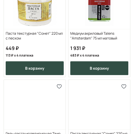
Паста текстурная "Сонет" 220 мл
Медиум акриловый Talens
с песком
"Amsterdam" 75 мл матовый
449
1 931
113
x 4 платежа
483
x 4 платежа
в корзину
в корзину
Гель-паста моделирующая Таир
Паста текстурная "Сонет" 220 мл