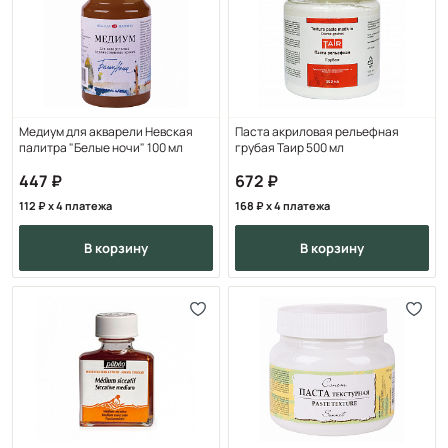
Медиум для акварели Невская
Паста акриловая рельефная
палитра "Белые ночи" 100 мл
грубая Таир 500 мл
447
672
112
x 4 платежа
168
x 4 платежа
в корзину
в корзину