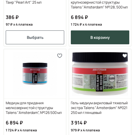
Таир "Pearl Art" 25 мл
крупнозернистой структуры
Talens "Amsterdam" №128, 500 мл
386
6 894
97
x 4 платежа
1 724
x 4 платежа
Выбрать
в корзину
Медиум для придания
Гель-медиум акриловый тяжелый
мелкозернистой структуры
экстра Talens "Amsterdam" №021
Talens "Amsterdam", №126 500 мл
250 мл глянцевый
6 894
3 914
1 724
x 4 платежа
979
x 4 платежа