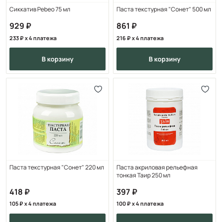
Сиккатив Pebeo 75 мл
Паста текстурная "Сонет" 500 мл
929
861
233
x 4 платежа
216
x 4 платежа
в корзину
в корзину
Паста текстурная "Сонет" 220 мл
Паста акриловая рельефная
тонкая Таир 250 мл
418
397
105
x 4 платежа
100
x 4 платежа