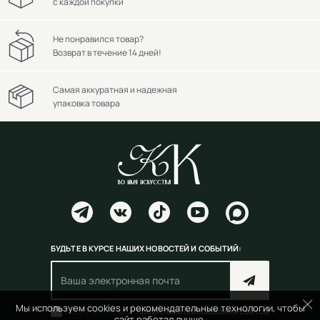
с каждой покупки
Не понравился товар?
Возврат в течение 14 дней!
Самая аккуратная и надежная
упаковка товара
БУДЬТЕ В КУРСЕ НАШИХ НОВОСТЕЙ И СОБЫТИЙ:
Мы используем cookies и рекомендательные технологии, чтобы
Согласен(на) с
правилами пользования сайтом
сайт работал лучше.