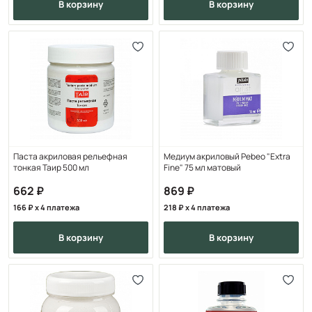
в корзину
в корзину
Паста акриловая рельефная
Медиум акриловый Pebeo "Extra
тонкая Таир 500 мл
Fine" 75 мл матовый
662
869
166
x 4 платежа
218
x 4 платежа
в корзину
в корзину