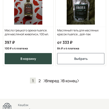
Масло грецкого ореха nuance.
Масляный гель для масляных
для масляной живописи, 100 мл.
красок nuance., дой-пак
397
от 333
100
x 4 платежа
84
x 4 платежа
в корзину
Выбрать
Вперед
В конец
1
2
Кешбэк