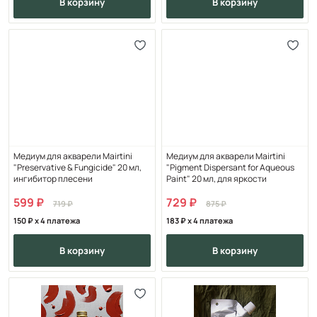
в корзину
в корзину
Медиум для акварели Mairtini
Медиум для акварели Mairtini
"Preservative & Fungicide" 20 мл,
"Pigment Dispersant for Aqueous
ингибитор плесени
Paint" 20 мл, для яркости
599
729
719
875
150
x 4 платежа
183
x 4 платежа
в корзину
в корзину