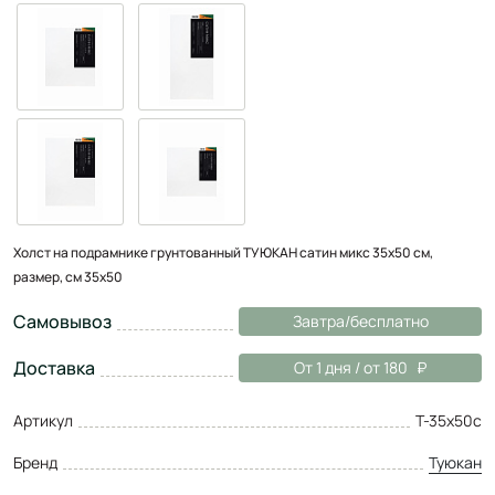
Холст на подрамнике грунтованный ТУЮКАН сатин микс 35х50 см,
размер, см 35x50
Самовывоз
Завтра/бесплатно
Доставка
От 1 дня / от 180
Артикул
Т-35х50с
Бренд
Туюкан