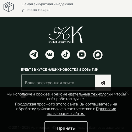
Самая аккуратная и надежная
упаковка товара
БУДЬТЕ В КУРСЕ НАШИХ НОВОСТЕЙ И СОБЫТИЙ:
Мы используем cookies и рекомендательные технологии, чтобы
Согласен(на) с
правилами пользования сайтом
сайт работал лучше.
Продолжая просмотр этого сайта, Вы соглашаетесь на
обработку файлов cookie в соответствии с
Правилами
пользования сайтом.
© 2014 - 2026 Арт-маркет «Красный Карандаш». Все права защищены
Принять