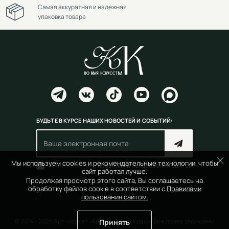
Самая аккуратная и надежная
упаковка товара
БУДЬТЕ В КУРСЕ НАШИХ НОВОСТЕЙ И СОБЫТИЙ:
Мы используем cookies и рекомендательные технологии, чтобы
Согласен(на) с
правилами пользования сайтом
сайт работал лучше.
Продолжая просмотр этого сайта, Вы соглашаетесь на
обработку файлов cookie в соответствии с
Правилами
пользования сайтом.
© 2014 - 2026 Арт-маркет «Красный Карандаш». Все права защищены
Принять