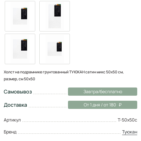
Холст на подрамнике грунтованный ТУЮКАН сатин микс 50х50 см,
размер, см 50x50
Самовывоз
Завтра/бесплатно
Доставка
От 1 дня / от 180
Артикул
Т-50х50с
Бренд
Туюкан