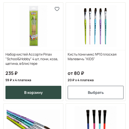
Набор кистей Ассорти Pinax
Кисть пони микс №10 плоская
"School&Hobby" 4 шт, пони, коза,
Малевичъ "KIDS"
щетина, в блистере
235
от 80
59
x 4 платежа
20
x 4 платежа
в корзину
Выбрать