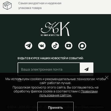
Самая аккуратная и надежная
упаковка товара
БУДЬТЕ В КУРСЕ НАШИХ НОВОСТЕЙ И СОБЫТИЙ:
Мы используем cookies и рекомендательные технологии, чтобы
Согласен(на) с
правилами пользования сайтом
сайт работал лучше.
Продолжая просмотр этого сайта, Вы соглашаетесь на
обработку файлов cookie в соответствии с
Правилами
пользования сайтом.
© 2014 - 2026 Арт-маркет «Красный Карандаш». Все права защищены
Принять