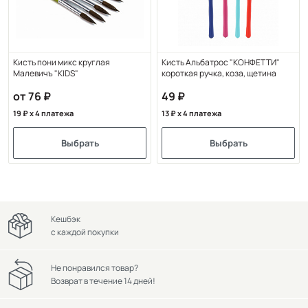
Кисть пони микс круглая
Кисть Альбатрос "КОНФЕТТИ"
Малевичъ "KIDS"
короткая ручка, коза, щетина
от 76
49
19
x 4 платежа
13
x 4 платежа
Выбрать
Выбрать
Кешбэк
с каждой покупки
Не понравился товар?
Возврат в течение 14 дней!