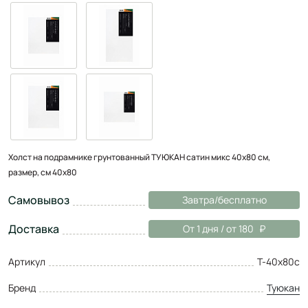
Холст на подрамнике грунтованный ТУЮКАН сатин микс 40х80 см,
размер, см 40x80
Самовывоз
Завтра/бесплатно
Доставка
От 1 дня / от 180
Артикул
Т-40х80с
Бренд
Туюкан