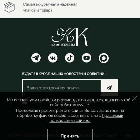
Самая аккуратная и надежная
упаковка товара
БУДЬТЕ В КУРСЕ НАШИХ НОВОСТЕЙ И СОБЫТИЙ:
Мы используем cookies и рекомендательные технологии, чтобы
Согласен(на) с
правилами пользования сайтом
сайт работал лучше.
Продолжая просмотр этого сайта, Вы соглашаетесь на
обработку файлов cookie в соответствии с
Правилами
пользования сайтом.
© 2014 - 2026 Арт-маркет «Красный Карандаш». Все права защищены
Принять