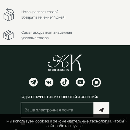
Не понравился товар?
Возврат в течение 14 дней!
Самая аккуратная и надежная
упаковка товара
БУДЬТЕ В КУРСЕ НАШИХ НОВОСТЕЙ И СОБЫТИЙ:
Мы используем cookies и рекомендательные технологии, чтобы
Согласен(на) с
правилами пользования сайтом
сайт работал лучше.