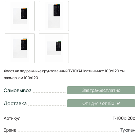
Холст на подрамнике грунтованный ТУЮКАН сатин микс 100х120 см,
размер, см 100x120
Самовывоз
Завтра/бесплатно
Доставка
От 1 дня / от 180
Артикул
Т-100х120с
Бренд
Туюкан