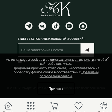
БУДЬТЕ В КУРСЕ НАШИХ НОВОСТЕЙ И СОБЫТИЙ:
Мы используем cookies и рекомендательные технологии, чтобы
Согласен(на) с
правилами пользования сайтом
сайт работал лучше.
Продолжая просмотр этого сайта, Вы соглашаетесь на
обработку файлов cookie в соответствии с
Правилами
пользования сайтом.
© 2014 - 2026 Арт-маркет «Красный Карандаш». Все права защищены
Принять