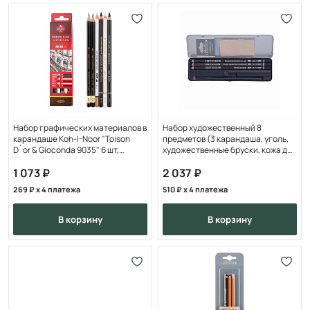
Набор графических материалов в
Набор художественный 8
карандаше Koh-I-Noor "Toison
предметов (3 карандаша, уголь,
D`or & Gioconda 9035" 6 шт,
художественные бруски, кожа для
картон. упак
полирования)
1 073
2 037
269
x 4 платежа
510
x 4 платежа
в корзину
в корзину