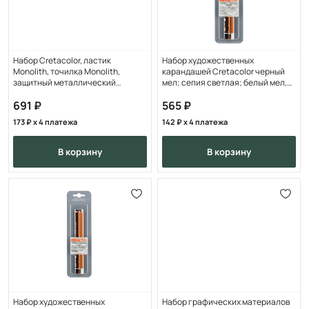
Набор Cretacolor, ластик
Набор художественных
Monolith, точилка Monolith,
карандашей Cretacolor черный
защитный металлический
мел; сепия светлая; белый мел,
колпачок для карандаша,
средняя твердость,
691
565
173
x 4 платежа
142
x 4 платежа
в корзину
в корзину
Набор художественных
Набор графических материалов