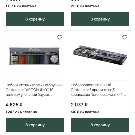
1 163
x 4 платежа
215
x 4 платежа
в корзину
в корзину
Набор цветных угольных брусков
Набор художественный
Cretacolor "ART CHUNKY", 10
Cretacolor 7 предметов (3
цветов + угольный брусок
карандаша Nero: сверхмягкий,
большого размера
средний и твердый; 3 бру
4 825
2 037
1 207
x 4 платежа
510
x 4 платежа
в корзину
в корзину