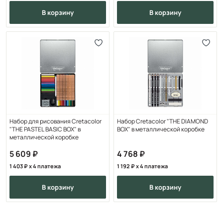
в корзину
в корзину
Набор для рисования Cretacolor
Набор Cretacolor "THE DIAMOND
"THE PASTEL BASIC BOX" в
BOX" в металлической коробке
металлической коробке
5 609
4 768
1 403
x 4 платежа
1 192
x 4 платежа
в корзину
в корзину