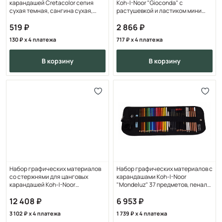
карандашей Cretacolor сепия
Koh-I-Noor "Gioconda" с
сухая темная, сангина сухая,
растушевкой и ластиком мини
белый мел нежирный мяг
8890, 10 предм, мет
519
2 866
130
x 4 платежа
717
x 4 платежа
в корзину
в корзину
Набор графических материалов
Набор графических материалов с
со стержнями для цанговых
карандашами Koh-I-Noor
карандашей Koh-I-Noor
"Mondeluz" 37 предметов, пенал-
"Mondeluz" 25 предметов
рулон
12 408
6 953
3 102
x 4 платежа
1 739
x 4 платежа