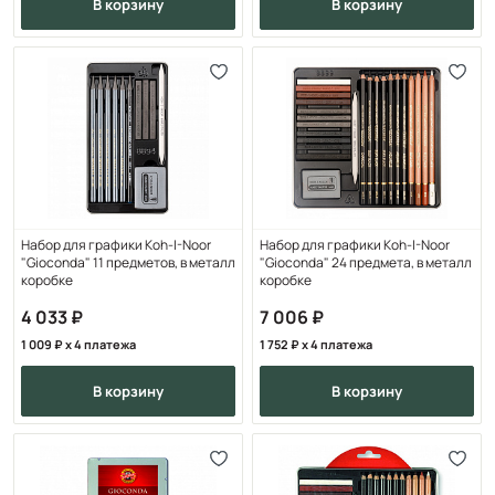
в корзину
в корзину
Набор для графики Koh-I-Noor
Набор для графики Koh-I-Noor
"Gioconda" 11 предметов, в металл
"Gioconda" 24 предмета, в металл
коробке
коробке
4 033
7 006
1 009
x 4 платежа
1 752
x 4 платежа
в корзину
в корзину