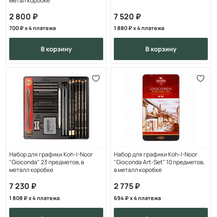
метал коробке
2 800
7 520
700
x 4 платежа
1 880
x 4 платежа
в корзину
в корзину
Набор для графики Koh-I-Noor
Набор для графики Koh-I-Noor
"Gioconda" 23 предметов, в
"Gioconda Art-Set" 10 предметов,
металл коробке
в металл коробке
7 230
2 775
1 808
x 4 платежа
694
x 4 платежа