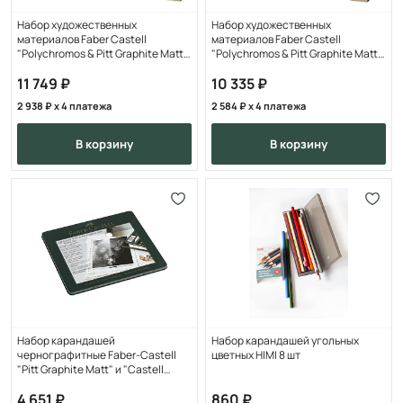
Набор художественных
Набор художественных
материалов Faber Castell
материалов Faber Castell
"Polychromos & Pitt Graphite Matt ",
"Polychromos & Pitt Graphite Matt ",
50 предметов
40 предметов
11 749
10 335
2 938
x 4 платежа
2 584
x 4 платежа
в корзину
в корзину
Набор карандашей
Набор карандашей угольных
чернографитные Faber-Castell
цветных HIMI 8 шт
"Pitt Graphite Matt" и "Castell
9000", 20 предметов, з
4 651
860