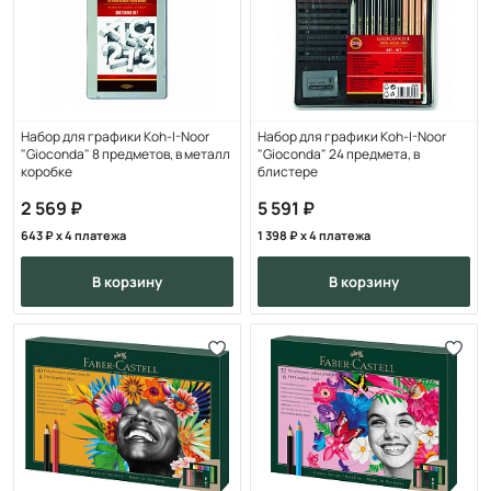
Набор для графики Koh-I-Noor
Набор для графики Koh-I-Noor
"Gioconda" 8 предметов, в металл
"Gioconda" 24 предмета, в
коробке
блистере
2 569
5 591
643
x 4 платежа
1 398
x 4 платежа
в корзину
в корзину