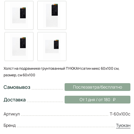
Холст на подрамнике грунтованный ТУЮКАН сатин микс 60х100 см,
размер, см 60x100
Самовывоз
Послезавтра/бесплатно
Доставка
От 1 дня / от 180
Артикул
Т-60х100с
Бренд
Туюкан