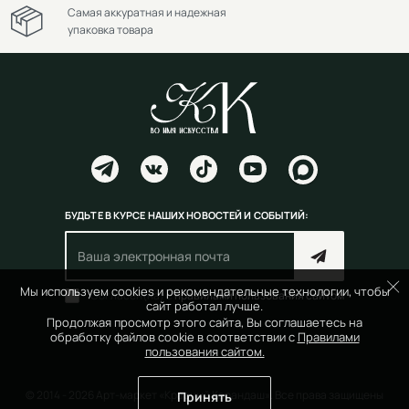
Самая аккуратная и надежная
упаковка товара
БУДЬТЕ В КУРСЕ НАШИХ НОВОСТЕЙ И СОБЫТИЙ:
Мы используем cookies и рекомендательные технологии, чтобы
Согласен(на) с
правилами пользования сайтом
сайт работал лучше.
Продолжая просмотр этого сайта, Вы соглашаетесь на
обработку файлов cookie в соответствии с
Правилами
пользования сайтом.
© 2014 - 2026 Арт-маркет «Красный Карандаш». Все права защищены
Принять