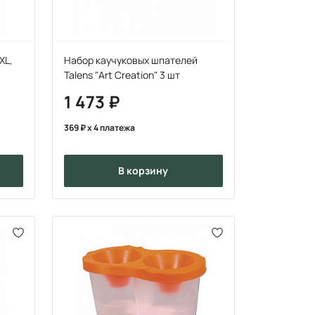
XL,
Набор каучуковых шпателей
Talens "Art Creation" 3 шт
1 473
369
x 4 платежа
в корзину