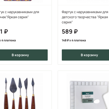
ук с нарукавниками для
Фартук с нарукавниками для
чек"Яркая серия"
детского творчества "Яркая
серия"
41
589
x 4 платежа
148
x 4 платежа
в корзину
в корзину