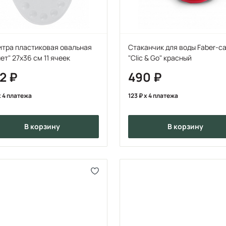
итра пластиковая овальная
Стаканчик для воды Faber-ca
ет" 27х36 см 11 ячеек
"Clic & Go" красный
92
490
 4 платежа
123
x 4 платежа
в корзину
в корзину