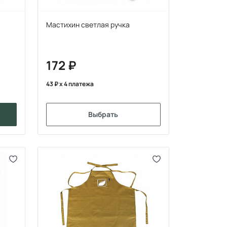
Мастихин светлая ручка
172
43
x 4 платежа
Выбрать