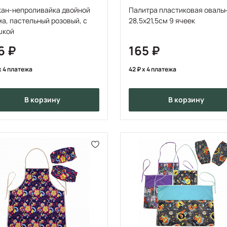
кан-непроливайка двойной
Палитра пластиковая оваль
а, пастельный розовый, с
28,5х21,5см 9 ячеек
шкой
6
165
x 4 платежа
42
x 4 платежа
в корзину
в корзину