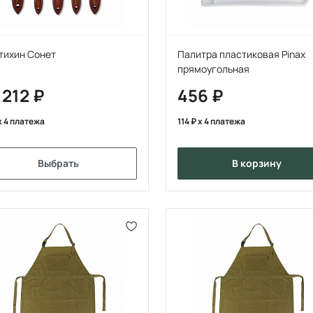
тихин Сонет
Палитра пластиковая Pinax
прямоугольная
 212
456
x 4 платежа
114
x 4 платежа
Выбрать
в корзину