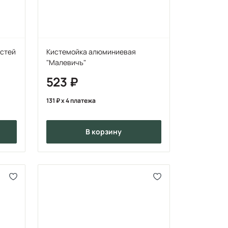
истей
Кистемойка алюминиевая
"Малевичъ"
523
131
x 4 платежа
в корзину