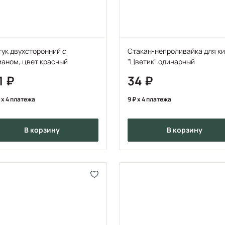
ук двухсторонний с
Стакан-непроливайка для к
аном, цвет красный
"Цветик" одинарный
1
34
x 4 платежа
9
x 4 платежа
в корзину
в корзину