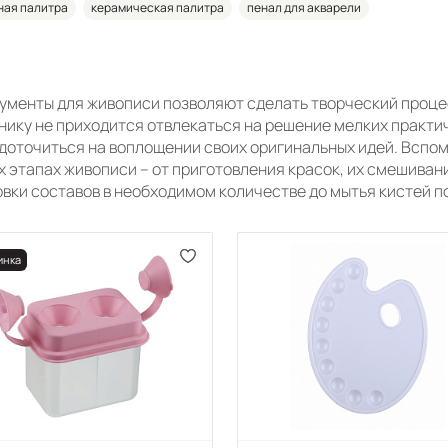
ная палитра
керамическая палитра
пенал для акварели
ументы для живописи позволяют сделать творческий процес
нику не приходится отвлекаться на решение мелких практич
доточиться на воплощении своих оригинальных идей. Вспо
х этапах живописи – от приготовления красок, их смешивани
овки составов в необходимом количестве до мытья кистей 
инка