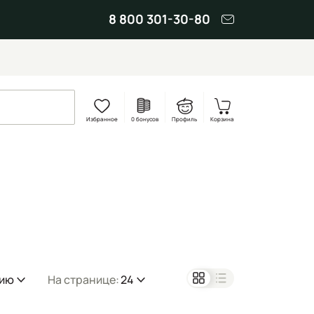
8 800 301-30-80
Избранное
0 бонусов
Профиль
Корзина
нию
На странице:
24