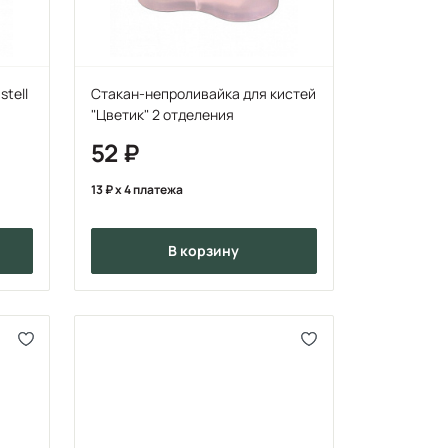
stell
Стакан-непроливайка для кистей
"Цветик" 2 отделения
52
13
x 4 платежа
в корзину