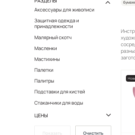
РАЗДЕЛЫ
бумаж
Аксессуары для живописи
Защитная одежда и
принадлежности
Инстр
Малярный скотч
худож
сосре
Масленки
разны
загот
Мастихины
Палетки
Нов
Палитры
Подставки для кистей
Стаканчики для воды
ЦЕНЫ
Показать
Очистить