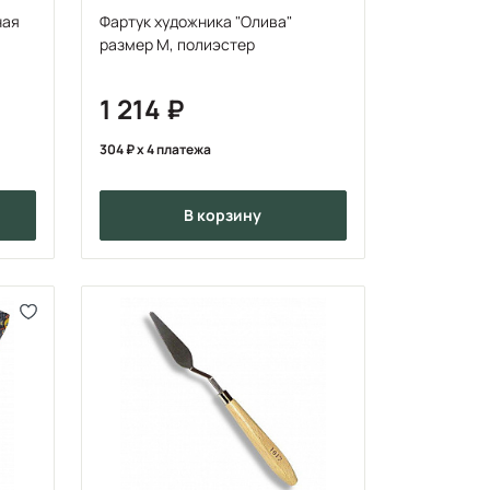
ная
Фартук художника "Олива"
размер M, полиэстер
1 214
304
x 4 платежа
в корзину