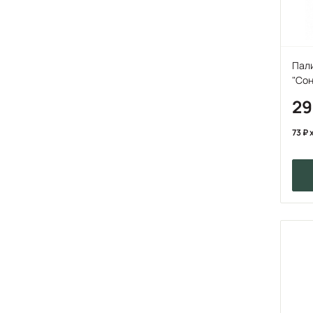
Пал
"Сон
2
73
x