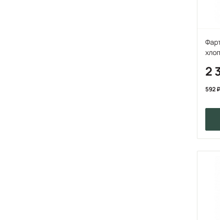
Фарт
хло
2 
592