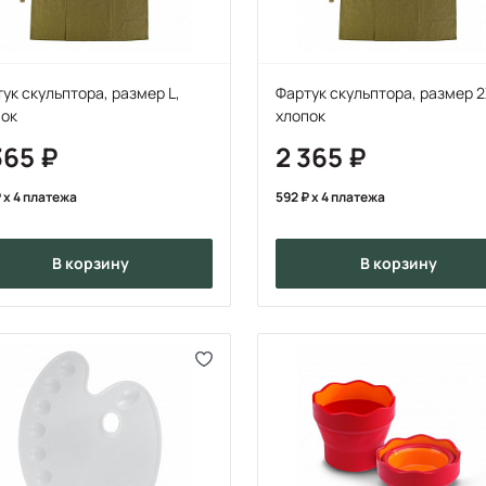
ук скульптора, размер L,
Фартук скульптора, размер 2
пок
хлопок
365
2 365
x 4 платежа
592
x 4 платежа
в корзину
в корзину