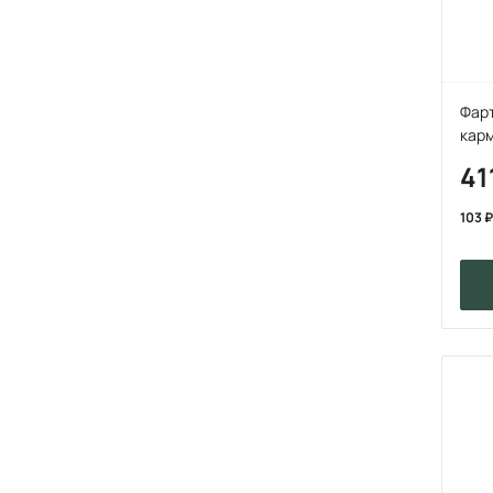
Фарт
карм
41
103