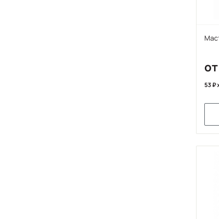
Мас
от
53