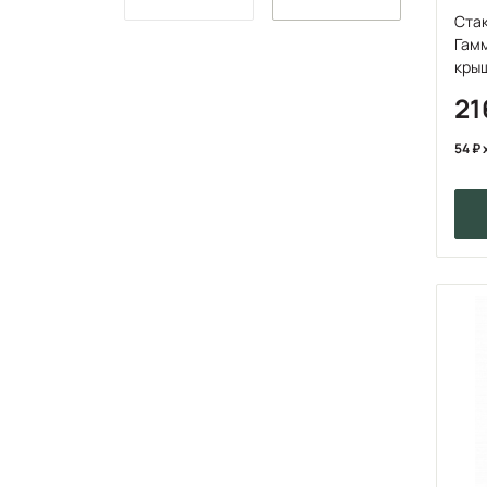
Ста
Гамм
кры
21
54