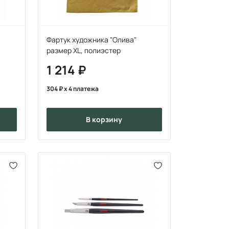
Фартук художника "Олива"
размер XL, полиэстер
1 214
304
x 4 платежа
в корзину