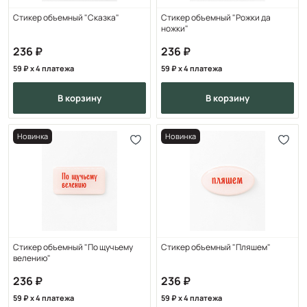
Стикер объемный "Сказка"
Стикер объемный "Рожки да
ножки"
236
236
59
x 4 платежа
59
x 4 платежа
в корзину
в корзину
Новинка
Новинка
Стикер объемный "По щучьему
Стикер объемный "Пляшем"
велению"
236
236
59
x 4 платежа
59
x 4 платежа