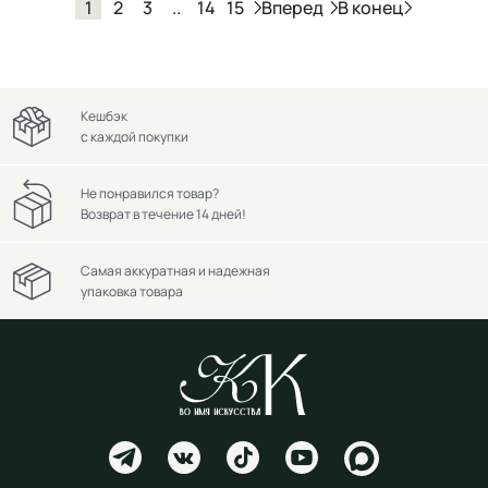
Вперед
В конец
1
2
3
..
14
15
Кешбэк
с каждой покупки
Не понравился товар?
Возврат в течение 14 дней!
Самая аккуратная и надежная
упаковка товара