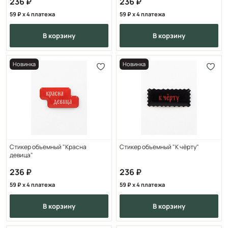
236
236
59
x 4 платежа
59
x 4 платежа
в корзину
в корзину
Новинка
Новинка
Стикер объемный "Красна
Стикер объемный "К чёрту"
девица"
236
236
59
x 4 платежа
59
x 4 платежа
в корзину
в корзину