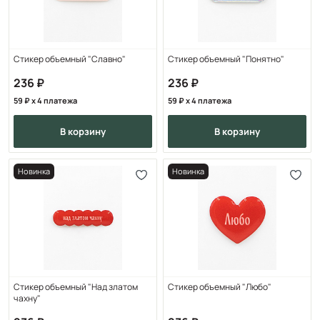
Стикер объемный "Славно"
Стикер объемный "Понятно"
236
236
59
x 4 платежа
59
x 4 платежа
в корзину
в корзину
Новинка
Новинка
Стикер объемный "Над златом
Стикер объемный "Любо"
чахну"