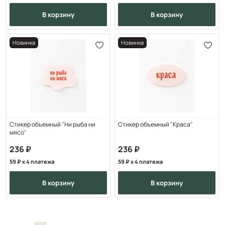
в корзину
в корзину
Новинка
Новинка
Стикер объемный "Ни рыба ни
Стикер объемный "Краса"
мясо"
236
236
59
x 4 платежа
59
x 4 платежа
в корзину
в корзину