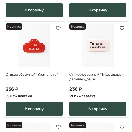
в корзину
в корзину
Новинка
Новинка
Стикер объемный "Ума палата"
Стикер объемный "Тише едешь -
дальше будешь"
236
236
59
x 4 платежа
59
x 4 платежа
в корзину
в корзину
Новинка
Новинка