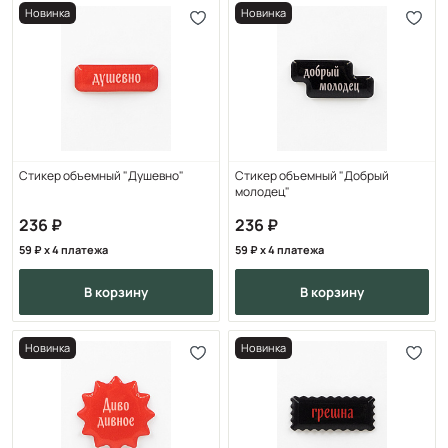
Новинка
Новинка
Стикер объемный "Душевно"
Стикер объемный "Добрый
молодец"
236
236
59
x 4 платежа
59
x 4 платежа
в корзину
в корзину
Новинка
Новинка