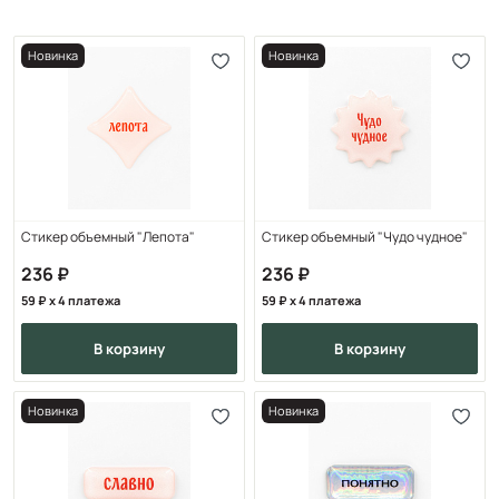
Новинка
Новинка
Стикер объемный "Лепота"
Стикер объемный "Чудо чудное"
236
236
59
x 4 платежа
59
x 4 платежа
в корзину
в корзину
Новинка
Новинка