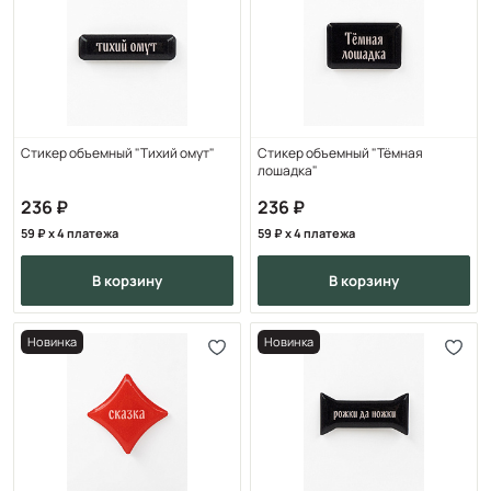
Стикер объемный "Тихий омут"
Стикер объемный "Тёмная
лошадка"
236
236
59
x 4 платежа
59
x 4 платежа
в корзину
в корзину
Новинка
Новинка