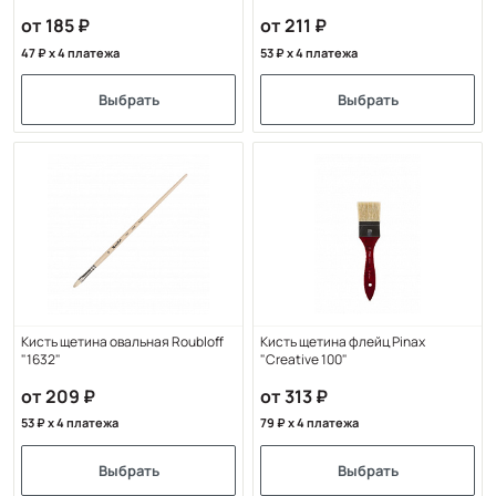
от 185
от 211
47
x 4 платежа
53
x 4 платежа
Выбрать
Выбрать
Кисть щетина овальная Roubloff
Кисть щетина флейц Pinax
"1632"
"Creative 100"
от 209
от 313
53
x 4 платежа
79
x 4 платежа
Выбрать
Выбрать