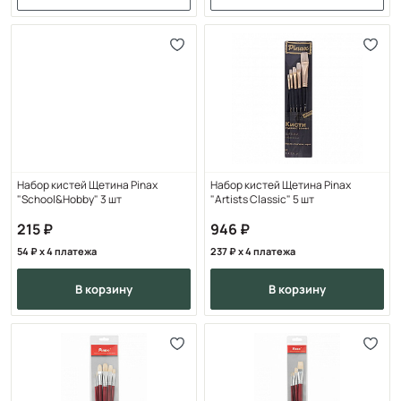
Набор кистей Щетина Pinax
Набор кистей Щетина Pinax
"School&Hobby" 3 шт
"Artists Classic" 5 шт
215
946
54
x 4 платежа
237
x 4 платежа
в корзину
в корзину