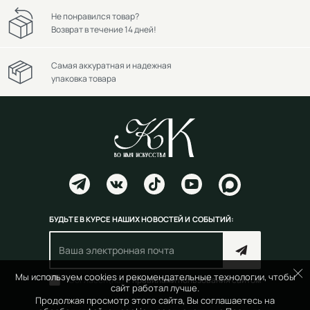
Не понравился товар?
Возврат в течение 14 дней!
Самая аккуратная и надежная
упаковка товара
БУДЬТЕ В КУРСЕ НАШИХ НОВОСТЕЙ И СОБЫТИЙ:
Мы используем cookies и рекомендательные технологии, чтобы
Согласен(на) с
правилами пользования сайтом
сайт работал лучше.
Продолжая просмотр этого сайта, Вы соглашаетесь на