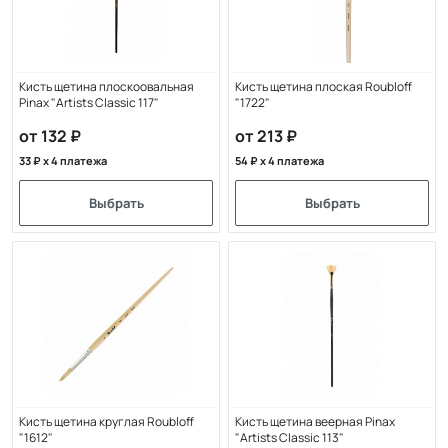
Кисть щетина плоскоовальная
Кисть щетина плоская Roubloff
Pinax "Artists Classic 117"
"1722"
от 132
от 213
33
x 4 платежа
54
x 4 платежа
Выбрать
Выбрать
Кисть щетина круглая Roubloff
Кисть щетина веерная Pinax
"1612"
"Artists Classic 113"