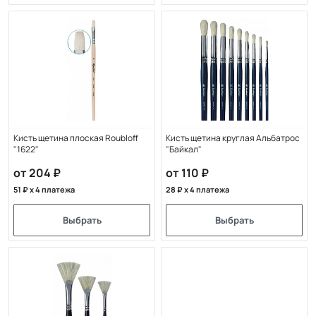
Кисть щетина плоская Roubloff
Кисть щетина круглая Альбатрос
"1622"
"Байкал"
от 204
от 110
51
x 4 платежа
28
x 4 платежа
Выбрать
Выбрать