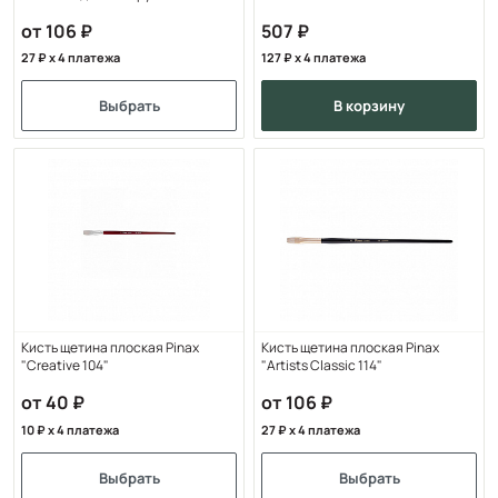
от 106
507
27
x 4 платежа
127
x 4 платежа
Выбрать
в корзину
Кисть щетина плоская Pinax
Кисть щетина плоская Pinax
"Creative 104"
"Artists Classic 114"
от 40
от 106
10
x 4 платежа
27
x 4 платежа
Выбрать
Выбрать