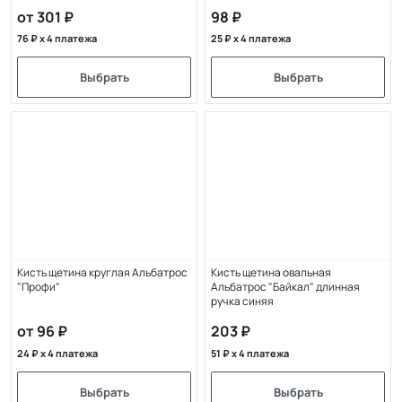
от 301
98
76
x 4 платежа
25
x 4 платежа
Выбрать
Выбрать
Кисть щетина круглая Альбатрос
Кисть щетина овальная
"Профи"
Альбатрос "Байкал" длинная
ручка синяя
от 96
203
24
x 4 платежа
51
x 4 платежа
Выбрать
Выбрать