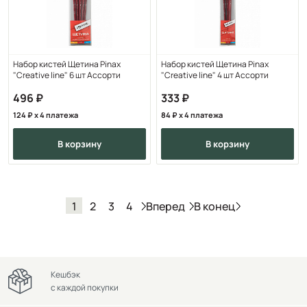
Набор кистей Щетина Pinax
Набор кистей Щетина Pinax
"Creative line" 6 шт Ассорти
"Creative line" 4 шт Ассорти
496
333
124
x 4 платежа
84
x 4 платежа
в корзину
в корзину
Вперед
В конец
1
2
3
4
Кешбэк
с каждой покупки