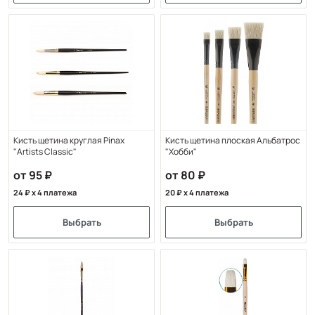
Кисть щетина круглая Pinax
Кисть щетина плоская Альбатрос
"Artists Classic"
"Хобби"
от 95
от 80
24
x 4 платежа
20
x 4 платежа
Выбрать
Выбрать