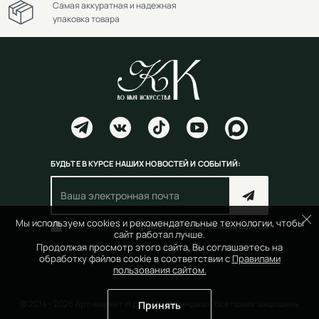
Самая аккуратная и надежная
упаковка товара
БУДЬТЕ В КУРСЕ НАШИХ НОВОСТЕЙ И СОБЫТИЙ:
Мы используем cookies и рекомендательные технологии, чтобы
Согласен(на) с
правилами пользования сайтом
сайт работал лучше.
Продолжая просмотр этого сайта, Вы соглашаетесь на
обработку файлов cookie в соответствии с
Правилами
пользования сайтом.
© 2014 - 2026 Арт-маркет «Красный Карандаш». Все права защищены
Принять