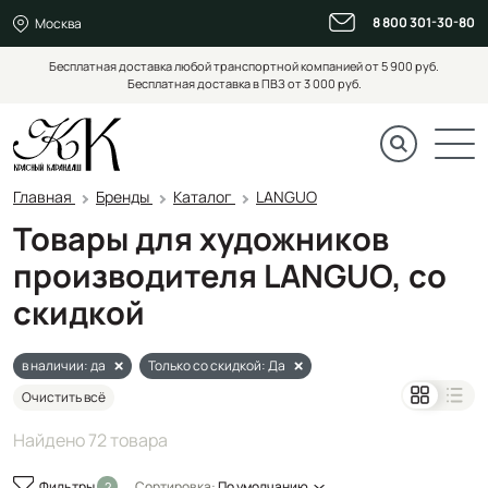
8 800 301-30-80
Москва
Бесплатная доставка любой транспортной компанией от 5 900 руб.
Бесплатная доставка в ПВЗ от 3 000 руб.
Главная
Бренды
Каталог
LANGUO
Товары для художников
производителя LANGUO, со
скидкой
в наличии: да
Только со скидкой: Да
Очистить всё
Найдено 72 товара
Фильтры
Сортировка:
По умолчанию