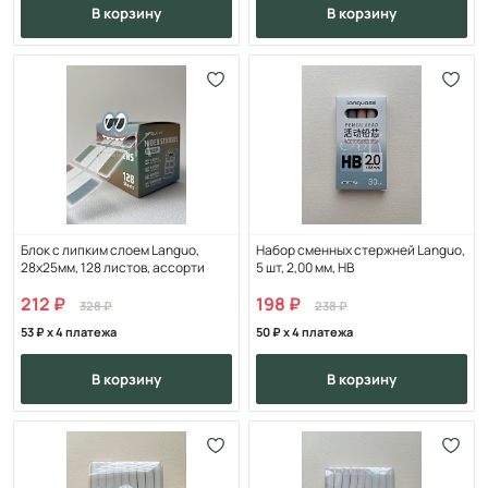
в корзину
в корзину
Блок с липким слоем Languo,
Набор сменных стержней Languo,
28х25мм, 128 листов, ассорти
5 шт, 2,00 мм, HB
212
198
328
238
53
x 4 платежа
50
x 4 платежа
в корзину
в корзину