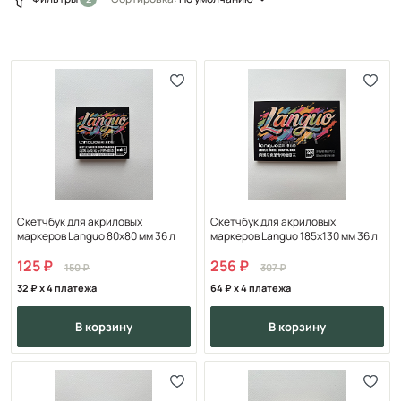
Скетчбук для акриловых
Скетчбук для акриловых
маркеров Languo 80х80 мм 36 л
маркеров Languo 185х130 мм 36 л
125
256
150
307
32
x 4 платежа
64
x 4 платежа
в корзину
в корзину