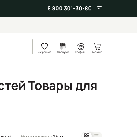
8 800 301-30-80
Избранное
0 бонусов
Профиль
Корзина
тей Товары для
нию
На странице:
24