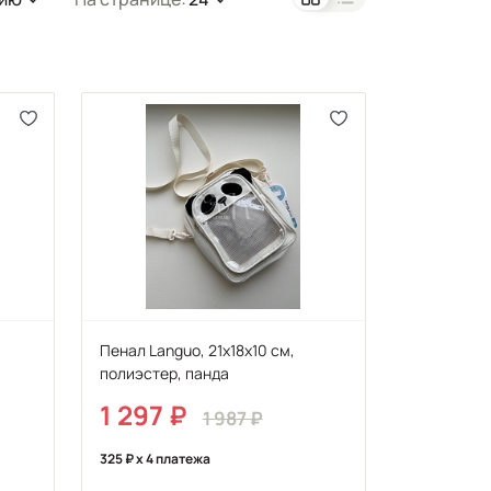
Пенал Languo, 21х18х10 см,
полиэстер, панда
1 297
1 987
325
x 4 платежа