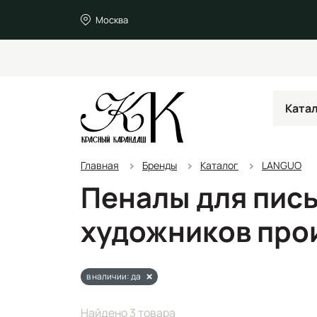
Москва
Ката
Главная
Бренды
Каталог
LANGUO
Пеналы для пис
художников про
в наличии: да
Найдено 3 товара