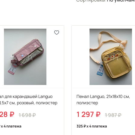
ал для карандашей Languo
Пенал Languo, 21х18х10 см,
1,5х7 см, розовый, полиэстер
полиэстер
128
1 297
1 698
1 987
x 4 платежа
325
x 4 платежа