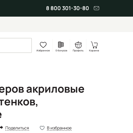
8 800 301-30-80
Избранное
0 бонусов
Профиль
Корзина
еров акриловые
тенков,
е
Поделиться
В избранное