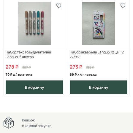
Набор текстовыделителей
Набор акварели Languo 12 цв + 2
Languo, 5 цветов
кисти
278
273
387
355
70
x 4 платежа
69
x 4 платежа
в корзину
в корзину
Кешбэк
с каждой покупки