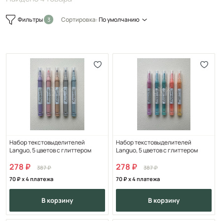
Фильтры
Сортировка:
По умолчанию
Набор текстовыделителей
Набор текстовыделителей
Languo, 5 цветов с глиттером
Languo, 5 цветов с глиттером
278
278
387
387
70
x 4 платежа
70
x 4 платежа
в корзину
в корзину