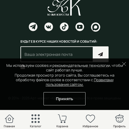
БУДЬТЕ В КУРСЕ НАШИХ НОВОСТЕЙ И СОБЫТИЙ:
Мы используем cookies и рекомендательные технологии, чтобы
Согласен(на) с
правилами пользования сайтом
сайт работал лучше.
Продолжая просмотр этого сайта, Вы соглашаетесь на
обработку файлов cookie в соответствии с
Правилами
пользования сайтом.
© 2014 - 2026 Арт-маркет «Красный Карандаш». Все права защищены
Принять
Главная
Каталог
Корзина
Избранное
Профиль