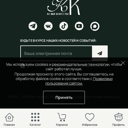
БУДЬТЕ В КУРСЕ НАШИХ НОВОСТЕЙ И СОБЫТИЙ:
Мы используем cookies и рекомендательные технологии, чтобы
Согласен(на) с
правилами пользования сайтом
сайт работал лучше.
Продолжая просмотр этого сайта, Вы соглашаетесь на
обработку файлов cookie в соответствии с
Правилами
пользования сайтом.
© 2014 - 2026 Арт-маркет «Красный Карандаш». Все права защищены
Принять
Главная
Каталог
Корзина
Избранное
Профиль