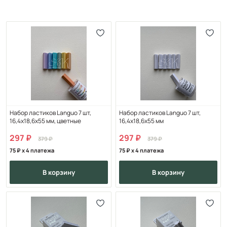
Набор ластиков Languo 7 шт,
Набор ластиков Languo 7 шт,
16,4х18,6х55 мм, цветные
16,4х18,6х55 мм
297
297
379
379
75
x 4 платежа
75
x 4 платежа
в корзину
в корзину