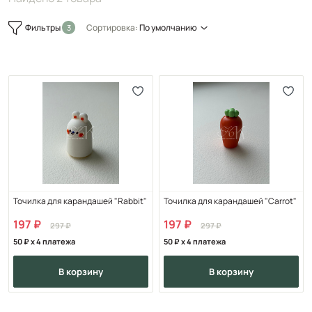
Фильтры
Сортировка:
По умолчанию
Точилка для карандашей "Rabbit"
Точилка для карандашей "Carrot"
197
197
297
297
50
x 4 платежа
50
x 4 платежа
в корзину
в корзину