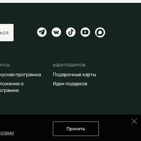
ься
НУСЫ
ИДЕИ ПОДАРКОВ
нусная программа
Подарочные карты
ложение о
Идеи подарков
ограмме
Принять
илами