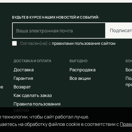
БУДЬТЕ В КУРСЕ НАШИХ НОВОСТЕЙ И СОБЫТИЙ:
Подписат
Согласен(на) с
правилами пользования сайтом
ДОСТАВКА И ОПЛАТА
ВЫГОДНО
БО
Доставка
Распродажа
Бо
Гарантия
Все акции
По
пр
ие
Возврат
Как сделать заказ
Правила пользования
сайтом
 технологии, чтобы сайт работал лучше.
аетесь на обработку файлов cookie в соответствии с
Прав
Все права защищены