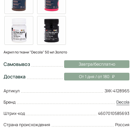
Акрил по ткани "Decola" 50 мл Золото
Самовывоз
Завтра/бесплатно
Доставка
От 1 дня / от 180
Артикул
ЗХК-4128965
Бренд
Decola
Штрих-код
4607010585693
Страна происхождения
Россия