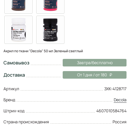
Акрил по ткани "Decola" 50 мл Зеленый светлый
Самовывоз
Завтра/бесплатно
Доставка
От 1 дня / от 180
Артикул
ЗХК-4128717
Бренд
Decola
Штрих-код
4607010584764
Страна происхождения
Россия