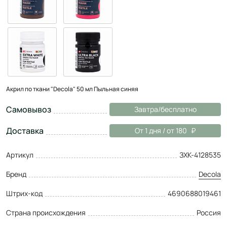
Акрил по ткани "Decola" 50 мл Пыльная синяя
Самовывоз
Завтра/бесплатно
Доставка
От 1 дня / от 180
Артикул
ЗХК-4128535
Бренд
Decola
Штрих-код
4690688019461
Страна происхождения
Россия