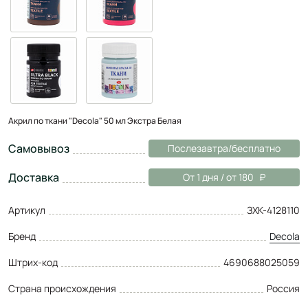
Акрил по ткани "Decola" 50 мл Экстра Белая
Самовывоз
Послезавтра/бесплатно
Доставка
От 1 дня / от 180
Артикул
ЗХК-4128110
Бренд
Decola
Штрих-код
4690688025059
Страна происхождения
Россия