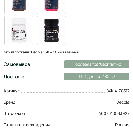
Акрил по ткани "Decola" 50 мл Синий темный
Самовывоз
Послезавтра/бесплатно
Доставка
От 1 дня / от 180
Артикул
ЗХК-4128517
Бренд
Decola
Штрих-код
4607010583927
Страна происхождения
Россия