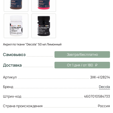
Акрил по ткани "Decola" 50 мл Лимонный
Самовывоз
Завтра/бесплатно
Доставка
От 1 дня / от 180
Артикул
ЗХК-4128214
Бренд
Decola
Штрих-код
4607010584733
Страна происхождения
Россия