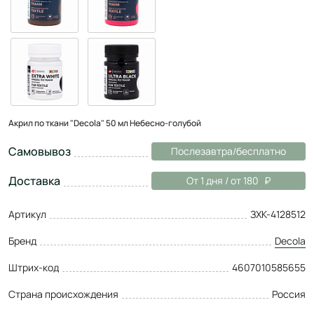
Акрил по ткани "Decola" 50 мл Небесно-голубой
Самовывоз
Послезавтра/бесплатно
Доставка
От 1 дня / от 180
Артикул
ЗХК-4128512
Бренд
Decola
Штрих-код
4607010585655
Страна происхождения
Россия