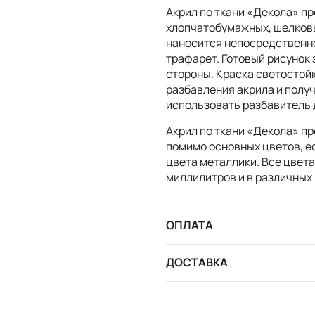
Акрил по ткани «Декола» п
хлопчатобумажных, шелковы
наносится непосредственно
трафарет. Готовый рисунок
стороны. Краска светостойк
разбавления акрила и полу
использовать разбавитель д
Акрил по ткани «Декола» пр
помимо основных цветов, е
цвета металлики. Все цвета
миллилитров и в различных 
ОПЛАТА
ДОСТАВКА