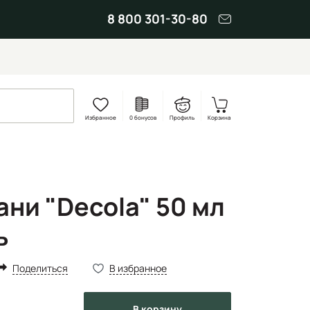
8 800 301-30-80
Избранное
0 бонусов
Профиль
Корзина
ани "Decola" 50 мл
ь
Поделиться
В избранное
в корзину