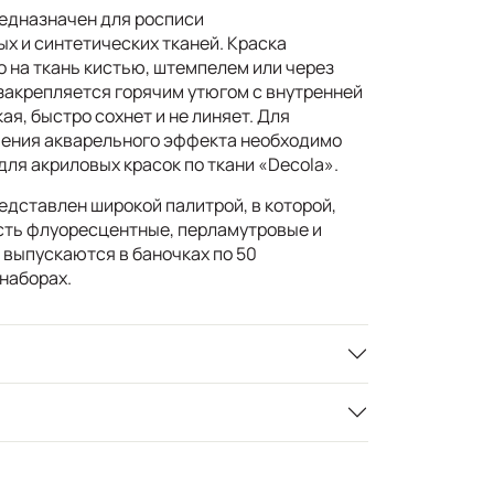
редназначен для росписи
х и синтетических тканей. Краска
 на ткань кистью, штемпелем или через
 закрепляется горячим утюгом с внутренней
ая, быстро сохнет и не линяет. Для
чения акварельного эффекта необходимо
ля акриловых красок по ткани «Decola».
едставлен широкой палитрой, в которой,
сть флуоресцентные, перламутровые и
 выпускаются в баночках по 50
наборах.