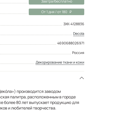
Завтра/бесплатно
От 1 дня / от 180
ЗХК-4128836
Decola
4690688026971
Россия
Декорирование ткани и кожи
«Декóла») производится заводом
ская палитра, расположенным в городе
же более 80 лет выпускает продукцию для
ков и любителей творчества.