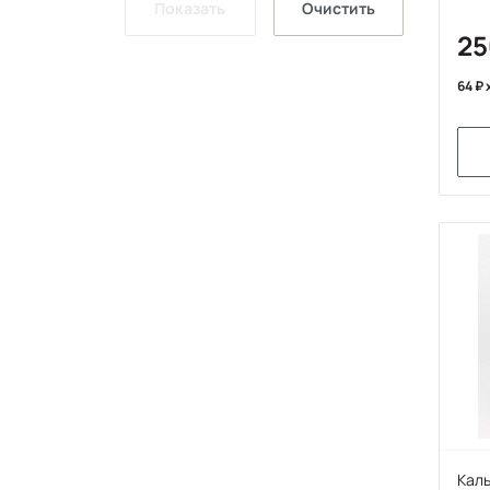
Показать
Очистить
2
64
Каль