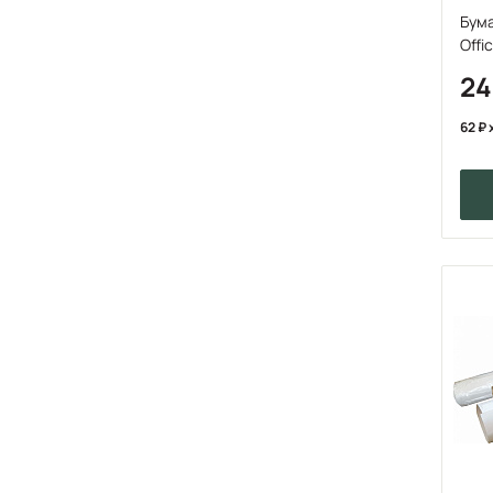
Бум
Offi
2
62