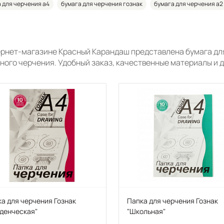
 для черчения а4
бумага для черчения гознак
бумага для черчения а2
ернет-магазине Красный Карандаш представлена бумага дл
бного черчения. Удобный заказ, качественные материалы и д
а для черчения Гознак
Папка для черчения Гознак
денческая"
"Школьная"