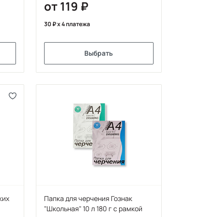
от 119
30
x 4 платежа
Выбрать
ких
Папка для черчения Гознак
"Школьная" 10 л 180 г с рамкой