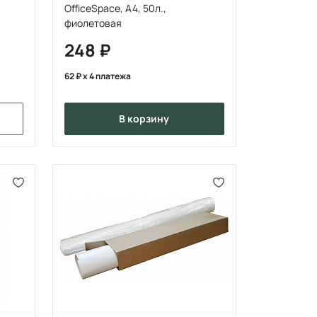
OfficeSpace, А4, 50л.,
фиолетовая
248
62
x 4 платежа
в корзину