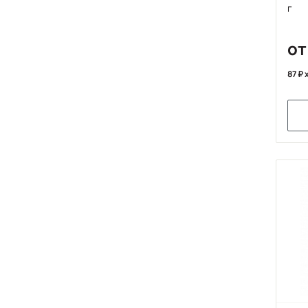
г
от
87
x