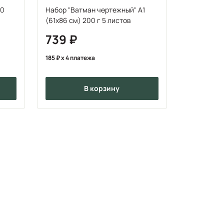
А0
Набор "Ватман чертежный" А1
(61x86 см) 200 г 5 листов
739
185
x 4 платежа
в корзину