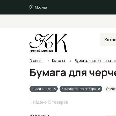
Москва
Ката
Главная
Каталог
Бумага, картон, пенока
Бумага для чер
в наличии: да
Комплектация: Наборы
Очист
Найдено 13 товаров