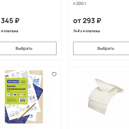
л 200 г
 345
от 293
 4 платежа
74
x 4 платежа
Выбрать
Выбрать