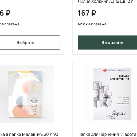
Лилия Холдинг А3 12 цв,12 л
56
167
x 4 платежа
42
x 4 платежа
Выбрать
в корзину
ка в папке Малевичъ 20 л 93
Папка для черчения "Ладога