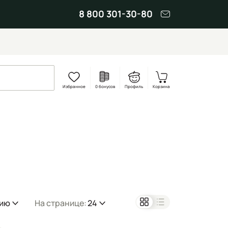
8 800 301-30-80
Избранное
0 бонусов
Профиль
Корзина
нию
На странице:
24