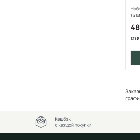
Набо
(61x
4
121
Заказ
графи
Кешбэк
с каждой покупки