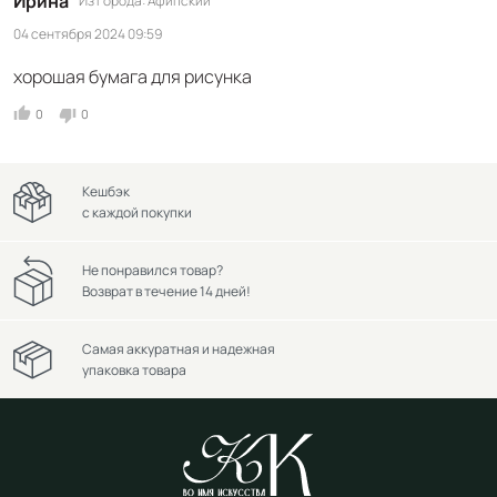
Ирина
Из города
Афипский
04 сентября 2024 09:59
хорошая бумага для рисунка
0
0
Кешбэк
с каждой покупки
Не понравился товар?
Возврат в течение 14 дней!
Самая аккуратная и надежная
упаковка товара