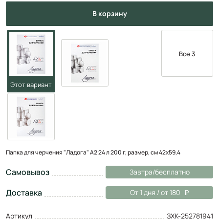
в корзину
Все 3
Папка для черчения "Ладога" А2 24 л 200 г, размер, см 42х59,4
Самовывоз
Завтра/бесплатно
Доставка
От 1 дня / от 180
Артикул
ЗХК-252781941