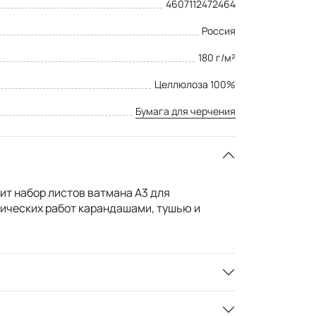
4607112472464
Россия
180 г/м²
Целлюлоза 100%
Бумага для черчения
ит набор листов ватмана А3 для
ических работ карандашами, тушью и