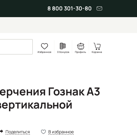
8 800 301-30-80
Избранное
0 бонусов
Профиль
Корзина
черчения Гознак А3
с вертикальной
Поделиться
В избранное