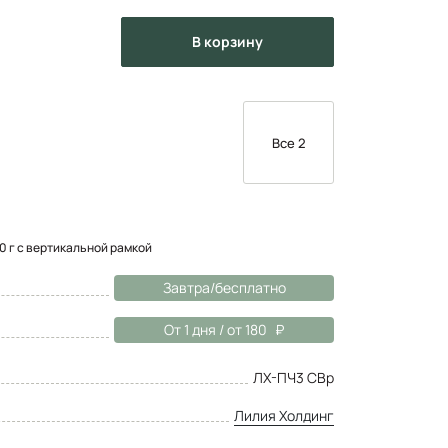
в корзину
Все 2
80 г с вертикальной рамкой
Завтра/бесплатно
От 1 дня / от 180
ЛХ-ПЧ3 СВр
Лилия Холдинг