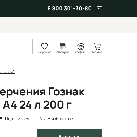
8 800 301-30-80
Избранное
0 бонусов
Профиль
Корзина
ольная"
черчения Гознак
А4 24 л 200 г
Поделиться
В избранное
в корзину