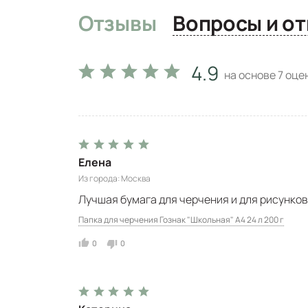
Отзывы
Вопро
4.9
на основе
7
оцен
Елена
Из города
Москва
Лучшая бумага для черчения и для рисунко
Папка для черчения Гознак "Школьная" А4 24 л 200 г
0
0