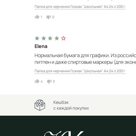
Папка для черчения Гознак "Школьная" А4 24 л 200 г
1
0
Elena
Нормальная бумага для графики. Из российс
питпен и даже спиртовые маркеры (для экон
Папка для черчения Гознак "Школьная" А4 24 л 200 г
4
0
Кешбэк
с каждой покупки