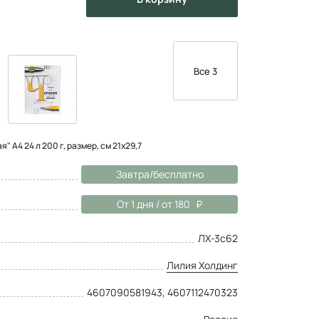
Все 3
 А4 24 л 200 г, размер, см 21х29,7
Завтра/бесплатно
От 1 дня / от 180
ЛХ-3с62
Лилия Холдинг
4607090581943, 4607112470323