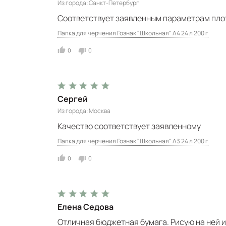
Из города
Санкт-Петербург
Соответствует заявленным параметрам плотн
Папка для черчения Гознак "Школьная" А4 24 л 200 г
0
0
Сергей
Из города
Москва
Качество соответствует заявленному
Папка для черчения Гознак "Школьная" А3 24 л 200 г
0
0
Елена Седова
Отличная бюджетная бумага. Рисую на ней и