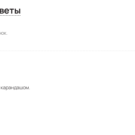
сы и ответы
ок.
в карандашом.