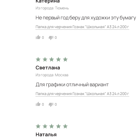
Катерина
Из города
Тюмень
Не первый год беру для художки эту бумагу
Папка для черчения Гознак "Школьная" А3 24 л 200 г
0
0
Светлана
Из города
Москва
Для графики отличный вариант
Папка для черчения Гознак "Школьная" А3 24 л 200 г
0
0
Наталья